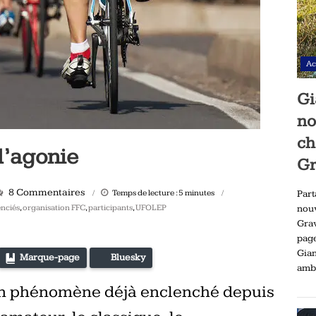
Ac
Gi
no
ch
l’agonie
Gr
8 Commentaires
Temps de lecture :
5
minutes
Part
enciés
,
organisation FFC
,
participants
,
UFOLEP
nou
Gra
pag
Gia
Marque-page
Bluesky
ambi
 un phénomène déjà enclenché depuis