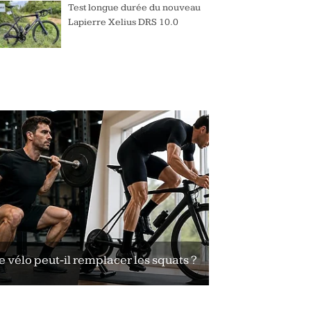
Test longue durée du nouveau
Lapierre Xelius DRS 10.0
e vélo peut-il remplacer les squats ?
Le vélo peut-il