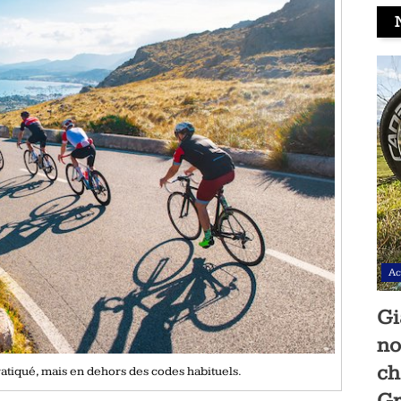
Ac
Gi
no
ch
ratiqué, mais en dehors des codes habituels.
Gr