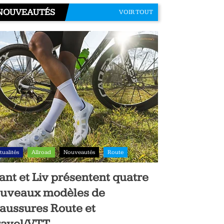
NOUVEAUTÉS
VOIR TOUT
tualités
Allroad
Nouveautés
Route
ant et Liv présentent quatre
uveaux modèles de
aussures Route et
avel/VTT