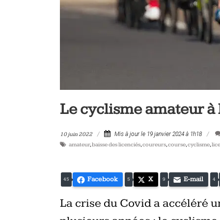
vélo
et
triathlon
Le cyclisme amateur à 
10 juin 2022
Mis à jour le 19 janvier 2024 à 1h18
amateur
,
baisse des licenciés
,
coureurs
,
course
,
cyclisme
,
lic
Facebook
X
E-mail
45
5
9
4
La crise du Covid a accéléré