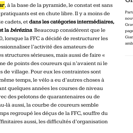
ar
, à la base de la pyramide, le constat est sans
Part
pratiquants est en chute libre. Il y a moins de
nou
e cadets, et
dans les catégories intermédiaires,
Gra
st la
bérézina
. Beaucoup considèrent que le
pag
Gia
, lorsque la FFC a décidé de restructurer les
ambi
essionnaliser l’activité des amateurs de
s structures sérieuses, mais aussi de faire «
me de points des coureurs qui n’avaient ni le
s de village. Pour eux les contraintes sont
 même temps, le vélo a eu d’autres choses à
dant quelques années les courses de niveau
vec des pelotons de quarantenaires ou de
au-là aussi, la courbe de coureurs semble
mps regroupé les déçus de la FFC, souffre du
initaires aussi, les difficultés d’organisation