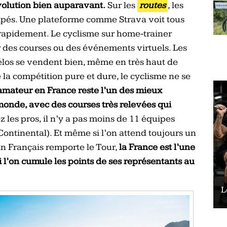
volution bien auparavant.
Sur les
routes
, les
ipés. Une plateforme comme Strava voit tous
rapidement. Le cyclisme sur home-trainer
r des courses ou des événements virtuels. Les
 vélos se vendent bien, même en très haut de
 la compétition pure et dure, le cyclisme ne se
 amateur en France reste l’un des mieux
u monde, avec des courses très relevées qui
 les pros, il n’y a pas moins de 11 équipes
Continental). Et même si l’on attend toujours un
n Français remporte le Tour,
la France est l’une
i l’on cumule les points de ses représentants au
Le vélo peut-il remplacer les squats ?
L