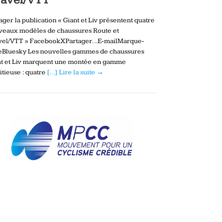
ager la publication « Giant et Liv présentent quatre
veaux modèles de chaussures Route et
vel/VTT » FacebookXPartager…E-mailMarque-
eBluesky Les nouvelles gammes de chaussures
nt et Liv marquent une montée en gamme
tieuse : quatre
[…] Lire la suite →