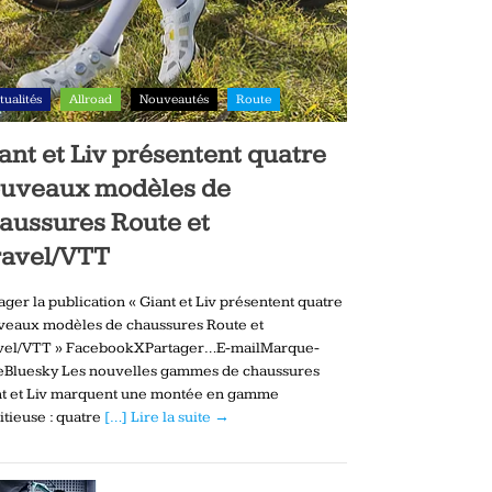
tualités
Allroad
Nouveautés
Route
ant et Liv présentent quatre
uveaux modèles de
aussures Route et
avel/VTT
ager la publication « Giant et Liv présentent quatre
veaux modèles de chaussures Route et
vel/VTT » FacebookXPartager…E-mailMarque-
eBluesky Les nouvelles gammes de chaussures
nt et Liv marquent une montée en gamme
tieuse : quatre
[…] Lire la suite →