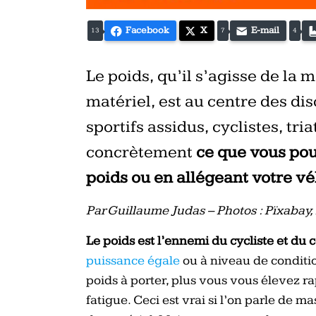
Facebook
X
E-mail
13
7
4
Le poids, qu’il s’agisse de la 
matériel, est au centre des di
sportifs assidus, cyclistes, tr
concrètement
ce que vous po
poids ou en allégeant votre vé
Par Guillaume Judas – Photos : Pïxabay
Le poids est l’ennemi du cycliste et du 
puissance égale
ou à niveau de conditi
poids à porter, plus vous vous élevez r
fatigue.
Ceci est vrai si l’on parle de ma