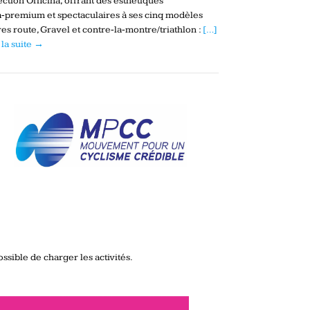
ection Officina, offrant des esthétiques
a‑premium et spectaculaires à ses cinq modèles
es route, Gravel et contre‑la‑montre/triathlon :
[…]
 la suite →
ssible de charger les activités.