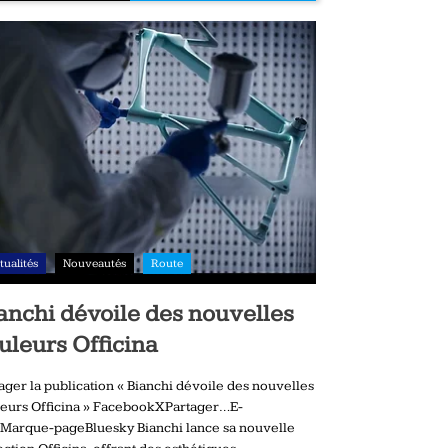
tualités
Nouveautés
Route
anchi dévoile des nouvelles
uleurs Officina
ager la publication « Bianchi dévoile des nouvelles
eurs Officina » FacebookXPartager…E-
Marque-pageBluesky Bianchi lance sa nouvelle