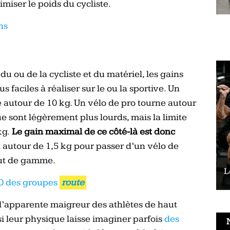
iser le poids du cycliste.
ns
du ou de la cycliste et du matériel, les gains
 faciles à réaliser sur le ou la sportive. Un
autour de 10 kg. Un vélo de pro tourne autour
e sont légèrement plus lourds, mais la limite
kg.
Le gain maximal de ce côté-là est donc
t autour de 1,5 kg pour passer d’un vélo de
ut de gamme.
Le vélo peut-il remplacer les squats ?
L
20 des groupes
route
l’apparente maigreur des athlètes de haut
si leur physique laisse imaginer parfois
des