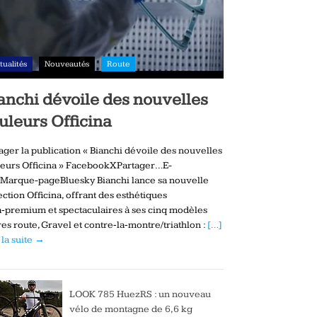
tualités
Nouveautés
Route
anchi dévoile des nouvelles
uleurs Officina
ager la publication « Bianchi dévoile des nouvelles
eurs Officina » FacebookXPartager…E-
Marque-pageBluesky Bianchi lance sa nouvelle
ection Officina, offrant des esthétiques
a‑premium et spectaculaires à ses cinq modèles
es route, Gravel et contre‑la‑montre/triathlon :
[…]
 la suite →
LOOK 785 HuezRS : un nouveau
vélo de montagne de 6,6 kg