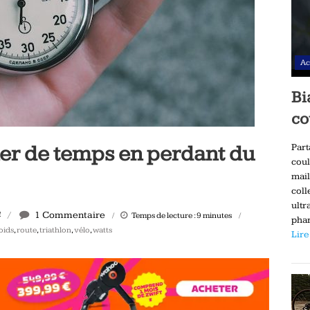
Ac
Bi
co
r de temps en perdant du
Part
coul
mail
coll
ultr
1 Commentaire
4
Temps de lecture :
9
minutes
phar
oids
,
route
,
triathlon
,
vélo
,
watts
Lire