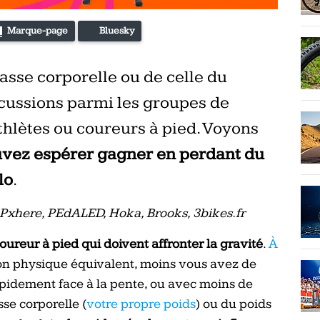
Marque-page
Bluesky
masse corporelle ou de celle du
scussions parmi les groupes de
iathlètes ou coureurs à pied. Voyons
uvez espérer gagner en perdant du
lo
.
, Pxhere, PEdALED, Hoka, Brooks, 3bikes.fr
coureur à pied qui doivent affronter la gravité
.
À
on physique équivalent, moins vous avez de
apidement face à la pente, ou avec moins de
sse corporelle (
votre propre poids
) ou du poids