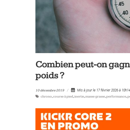
vélo
et
triathlon
Combien peut-on gagne
poids ?
10 décembre 2019
Mis à jour le 17 février 2026 à 10h1
chrono
,
course à pied
,
inertie
,
masse grasse
,
performance
,
p