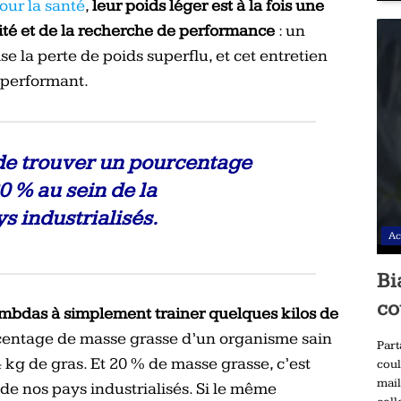
our la santé
,
leur poids léger est à la fois une
ité et de la recherche de performance
: un
e la perte de poids superflu, et cet entretien
 performant.
 de trouver un pourcentage
 % au sein de la
s industrialisés.
Ac
Bi
co
ambdas à simplement trainer quelques kilos de
urcentage de masse grasse d’un organisme sain
Part
 kg de gras. Et 20 % de masse grasse, c’est
coul
mail
de nos pays industrialisés. Si le même