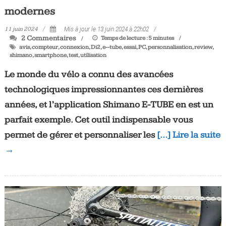
modernes
11 juin 2024
Mis à jour le 13 juin 2024 à 22h02
2 Commentaires
Temps de lecture :
5
minutes
avis
,
compteur
,
connexion
,
Di2
,
e--tube
,
essai
,
PC
,
personnalisation
,
review
,
shimano
,
smartphone
,
test
,
utilisation
Le monde du vélo a connu des avancées
technologiques impressionnantes ces dernières
années, et l’application Shimano E-TUBE en est un
parfait exemple. Cet outil indispensable vous
permet de gérer et personnaliser les
[…] Lire la suite
→