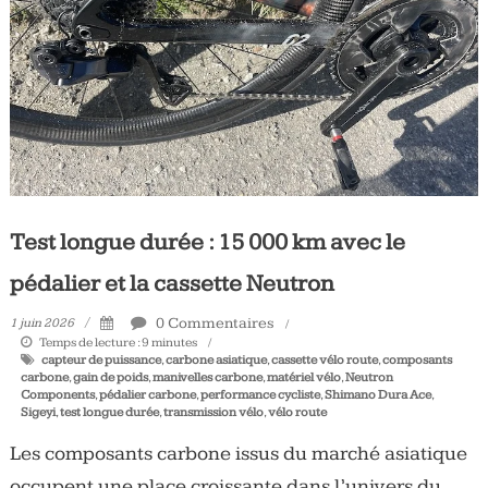
Tous
les
jours,
votre
actualité
vélo
et
triathlon
Test longue durée : 15 000 km avec le
pédalier et la cassette Neutron
0 Commentaires
1 juin 2026
Temps de lecture :
9
minutes
capteur de puissance
,
carbone asiatique
,
cassette vélo route
,
composants
carbone
,
gain de poids
,
manivelles carbone
,
matériel vélo
,
Neutron
Components
,
pédalier carbone
,
performance cycliste
,
Shimano Dura Ace
,
Sigeyi
,
test longue durée
,
transmission vélo
,
vélo route
Les composants carbone issus du marché asiatique
occupent une place croissante dans l’univers du