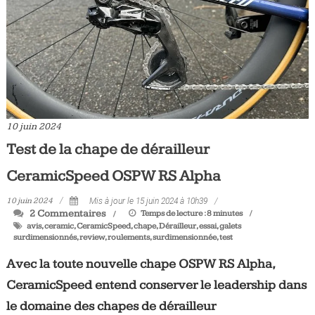
10 juin 2024
Test de la chape de dérailleur
CeramicSpeed OSPW RS Alpha
10 juin 2024
Mis à jour le 15 juin 2024 à 10h39
2 Commentaires
Temps de lecture :
8
minutes
avis
,
ceramic
,
CeramicSpeed
,
chape
,
Dérailleur
,
essai
,
galets
surdimensionnés
,
review
,
roulements
,
surdimensionnée
,
test
Avec la toute nouvelle chape OSPW RS Alpha,
CeramicSpeed entend conserver le leadership dans
le domaine des chapes de dérailleur