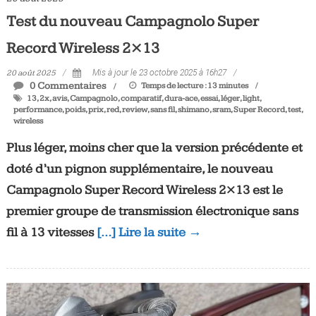
Test du nouveau Campagnolo Super
Record Wireless 2×13
20 août 2025
Mis à jour le 23 octobre 2025 à 16h27
0 Commentaires
Temps de lecture :
13
minutes
13
,
2x
,
avis
,
Campagnolo
,
comparatif
,
dura-ace
,
essai
,
léger
,
light
,
performance
,
poids
,
prix
,
red
,
review
,
sans fil
,
shimano
,
sram
,
Super Record
,
test
,
wireless
Plus léger, moins cher que la version précédente et
doté d’un pignon supplémentaire, le nouveau
Campagnolo Super Record Wireless 2×13 est le
premier groupe de transmission électronique sans
fil à 13 vitesses
[…] Lire la suite →