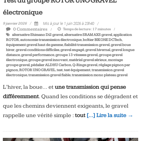
Test du groupe ROTOR UNO GRAVEL
électronique
9 janvier 2026
Mis à jour le 1 juin 2026 à 23h40
0 Commentaires
Temps de lecture :
17
minutes
alternative Shimano Di2 gravel
,
alternative SRAM AXS gravel
,
application
ROTOR
,
autonomie transmission électronique
,
boîtier BIKONE DCTech
,
équipement gravel haut de gamme
,
fiabilité transmission gravel
,
gravel boue
hiver
,
gravel conditions difficiles
,
gravel engagé
,
gravel hivernal
,
gravel longue
distance
,
gravel performance
,
groupe 13 vitesses gravel
,
groupe gravel
électronique
,
groupe gravel innovant
,
matériel gravel sérieux
,
montage
groupe gravel
,
pédalier ALDHU Carbon
,
Q-Rings gravel
,
réglage pignon par
pignon
,
ROTOR UNO GRAVEL
,
test
,
test équipement
,
transmission gravel
électronique
,
transmission gravel fiable
,
transmission mono plateau gravel
L’hiver, la boue… et
une transmission qui pense
différemment
. Quand les conditions se dégradent et
que les chemins deviennent exigeants, le gravel
rappelle une vérité simple :
tout
[…] Lire la suite →