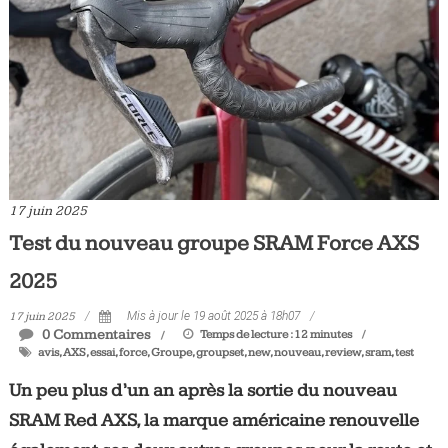
17 juin 2025
Test du nouveau groupe SRAM Force AXS
2025
17 juin 2025
Mis à jour le 19 août 2025 à 18h07
0 Commentaires
Temps de lecture :
12
minutes
avis
,
AXS
,
essai
,
force
,
Groupe
,
groupset
,
new
,
nouveau
,
review
,
sram
,
test
Un peu plus d’un an après la sortie du nouveau
SRAM Red AXS, la marque américaine renouvelle