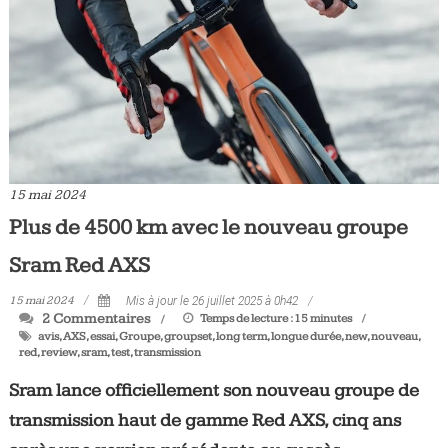
15 mai 2024
Plus de 4500 km avec le nouveau groupe
Sram Red AXS
15 mai 2024
Mis à jour le 26 juillet 2025 à 0h42
2 Commentaires
Temps de lecture :
15
minutes
avis
,
AXS
,
essai
,
Groupe
,
groupset
,
long term
,
longue durée
,
new
,
nouveau
,
red
,
review
,
sram
,
test
,
transmission
Sram lance officiellement son nouveau groupe de
transmission haut de gamme Red AXS, cinq ans