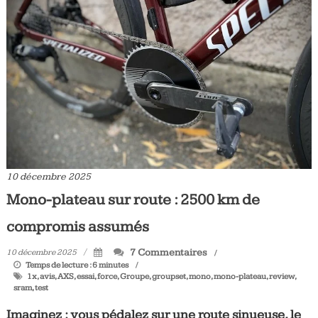
10 décembre 2025
Mono-plateau sur route : 2500 km de
compromis assumés
7 Commentaires
10 décembre 2025
Temps de lecture :
6
minutes
1x
,
avis
,
AXS
,
essai
,
force
,
Groupe
,
groupset
,
mono
,
mono-plateau
,
review
,
sram
,
test
Imaginez : vous pédalez sur une route sinueuse, le