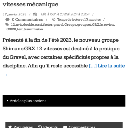
vitesses mécanique
12 janvier 2024
Mis à jour le 23 mai 2024 à 20h54
0 Commentaires
Temps de lecture :
13
minutes
12
,
avis
,
double
,
essai
,
factor
,
gravel
,
Groupe
,
groupset
,
GRX
,
ls
,
review
,
RX820
,
test
,
transmission
Présenté à la fin de l’été 2023, le nouveau groupe
Shimano GRX 12 vitesses est destiné à la pratique
du Gravel, avec certaines spécificités propres à la
discipline. Afin qu’il reste accessible
[…] Lire la suite
→
Navigation
Articles plus anciens
des
articles
Populaires
Récents
Commentaires