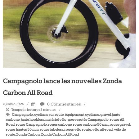
Tous
les
jours,
votre
actualité
vélo
et
triathlon
Campagnolo lance les nouvelles Zonda
Carbon All Road
0 Commentaires
2 juillet 2026
Temps de lecture :
3
minutes
Campagnolo
,
cyclisme sur route
,
équipement cyclisme
,
gravel
,
jante
carbone
,
jante hookless
,
matériel vélo
,
nouveautés Campagnolo
,
roues All
Road
,
roues Campagnolo
,
roues carbone
,
roues carbone 50 mm
,
roues gravel
,
roues hautes 50 mm
,
roues tubeless
,
roues vélo route
,
vélo all-road
,
vélo de
route
,
Zonda Carbon
,
Zonda Carbon All Road