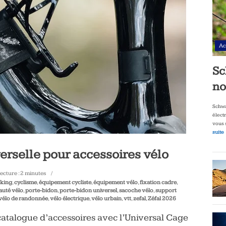
Ac
Sc
no
Schwa
élect
vous 
suite
verselle pour accessoires vélo
ecture :
2
minutes
king
,
cyclisme
,
équipement cycliste
,
équipement vélo
,
fixation cadre
,
uté vélo
,
porte-bidon
,
porte-bidon universel
,
sacoche vélo
,
support
vélo de randonnée
,
vélo électrique
,
vélo urbain
,
vtt
,
zefal
,
Zéfal 2026
 catalogue d’accessoires avec l’Universal Cage