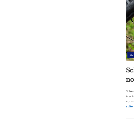
Ac
Sc
no
Schwa
élect
vous 
suite