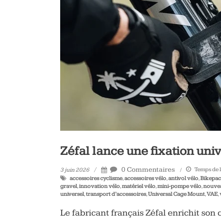
vélo
et
triathlon
Zéfal lance une fixation uni
0 Commentaires
Temps de l
3 juin 2026
accessoires cyclisme
,
accessoires vélo
,
antivol vélo
,
Bikepac
gravel
,
innovation vélo
,
matériel vélo
,
mini-pompe vélo
,
nouvea
universel
,
transport d’accessoires
,
Universal Cage Mount
,
VAE
,
Le fabricant français Zéfal enrichit son