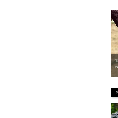
Test du Coospo HW9 : un brassard
T
cardio à prix contenu
c