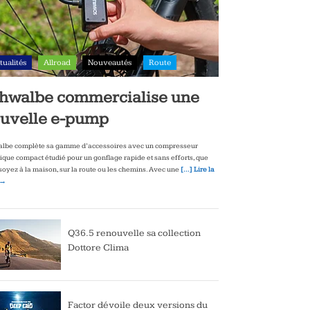
tualités
Allroad
Nouveautés
Route
hwalbe commercialise une
uvelle e-pump
lbe complète sa gamme d’accessoires avec un compresseur
rique compact étudié pour un gonflage rapide et sans efforts, que
soyez à la maison, sur la route ou les chemins. Avec une
[…] Lire la
 →
Q36.5 renouvelle sa collection
Dottore Clima
Factor dévoile deux versions du