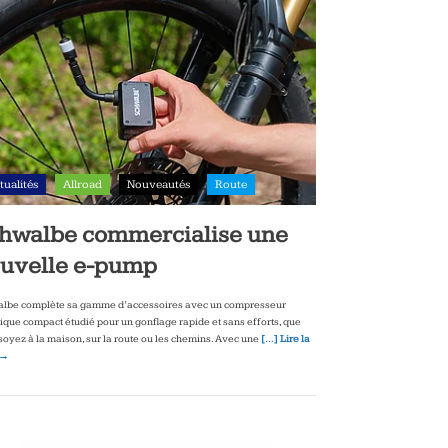
tualités
Allroad
Nouveautés
Route
hwalbe commercialise une
uvelle e-pump
lbe complète sa gamme d’accessoires avec un compresseur
rique compact étudié pour un gonflage rapide et sans efforts, que
soyez à la maison, sur la route ou les chemins. Avec une
[…] Lire la
 →