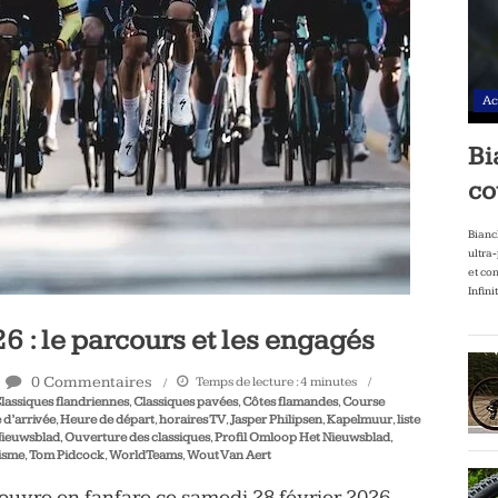
Ac
Bi
co
Bianc
ultra
et co
Infini
: le parcours et les engagés
0 Commentaires
Temps de lecture :
4
minutes
lassiques flandriennes
,
Classiques pavées
,
Côtes flamandes
,
Course
 d’arrivée
,
Heure de départ
,
horaires TV
,
Jasper Philipsen
,
Kapelmuur
,
liste
ieuwsblad
,
Ouverture des classiques
,
Profil Omloop Het Nieuwsblad
,
isme
,
Tom Pidcock
,
WorldTeams
,
Wout Van Aert
’ouvre en fanfare ce samedi 28 février 2026