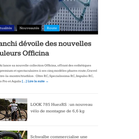
tualités
Nouveautés
Route
anchi dévoile des nouvelles
uleurs Officina
hi lance sa nouvelle collection Officina, offrant des esthétiques
‑premium et spectaculaires à ses cinq modèles phares route, Gravel
ntre‑la‑montre/triathlon : Oltre RC, Specialissima RC, Impulso RC,
to Pro et Aquila
[…] Lire la suite →
LOOK 785 HuezRS : un nouveau
vélo de montagne de 6,6 kg
Schwalbe commercialise une