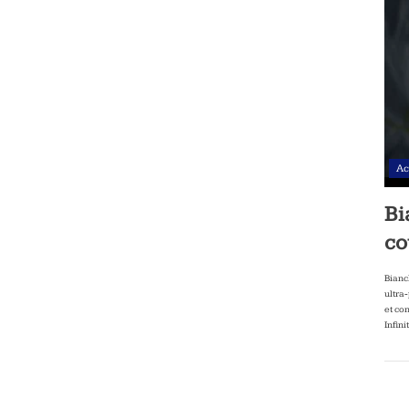
Ac
Bi
co
Bianc
ultra
et co
Infini