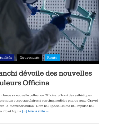
tualités
Nouveautés
Route
anchi dévoile des nouvelles
uleurs Officina
hi lance sa nouvelle collection Officina, offrant des esthétiques
‑premium et spectaculaires à ses cinq modèles phares route, Gravel
ntre‑la‑montre/triathlon : Oltre RC, Specialissima RC, Impulso RC,
to Pro et Aquila
[…] Lire la suite →