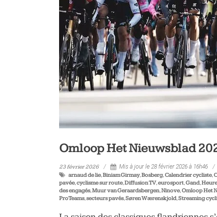
vélo
et
triathlon
Omloop Het Nieuwsblad 2026 
23 février 2026
Mis à jour le 28 février 2026 à 16h46
arnaud de lie
,
Biniam Girmay
,
Bosberg
,
Calendrier cycliste
,
C
pavée
,
cyclisme sur route
,
Diffusion TV
,
eurosport
,
Gand
,
Heure
des engagés
,
Muur van Geraardsbergen
,
Ninove
,
Omloop Het N
ProTeams
,
secteurs pavés
,
Søren Wærenskjold
,
Streaming cycl
La saison des classiques flandriennes s