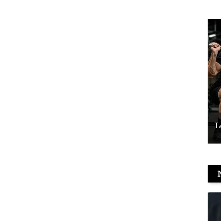
Le vélo peut-il remplacer les squats ?
L