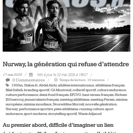
Tous
les
jours,
votre
actualité
vélo
et
triathlon
Nurway, la génération qui refuse d’attendre
17 mai 2026
Mis à jour le 22 mai 2026 à 19h27
0 Commentaires
Temps de lecture :
10
minutes
1500m
,
3bikes.fr
,
Abdel Aïchi
,
athlètes internationaux
,
athlétisme français
,
Bilal Safadi
,
branding sportif
,
CA Montreuil
,
collectif sportif
,
culture endurance
,
culture performance
,
demi-fond français
,
EFCVO
,
haut niveau français
,
Hicham
El Guerrouj
,
jeunes talents français
,
meeting athlétisme
,
meeting Persan
,
minima
européens
,
minima mondiaux
,
Noureddine Morceli
,
nouvelle génération
,
Nurway
,
performance sportive
,
piste athlétisme
,
running culture
,
sport
endurance
,
sport moderne
,
storytelling sportif
,
Wanis Adjaoud
Au premier abord, difficile d’imaginer un lien