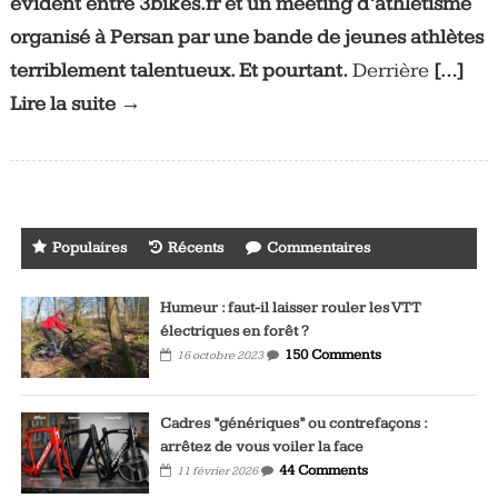
évident entre 3bikes.fr et un meeting d’athlétisme
organisé à Persan par une bande de jeunes athlètes
terriblement talentueux. Et pourtant.
Derrière
[…]
Lire la suite →
Populaires
Récents
Commentaires
Humeur : faut-il laisser rouler les VTT
électriques en forêt ?
150 Comments
16 octobre 2023
Cadres “génériques” ou contrefaçons :
arrêtez de vous voiler la face
44 Comments
11 février 2026