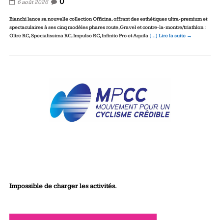
0
6 août 2026
Bianchi lance sa nouvelle collection Officina, offrant des esthétiques ultra‑premium et
spectaculaires à ses cinq modèles phares route, Gravel et contre‑la‑montre/triathlon :
Oltre RC, Specialissima RC, Impulso RC, Infinito Pro et Aquila
[…] Lire la suite →
Impossible de charger les activités.