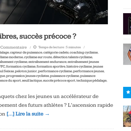
libres, succès précoce ?
 Commentaire
Temps de lecture :
5
minutes
dalage
,
capteur de puissance
,
catégorie cadets
,
coaching cyclisme
,
clisme moderne
,
cyclisme sur route
,
détection talents cyclisme
,
aînement cyclisme
,
entraînement endurance
,
entraînement jeunes
FFC
,
formation cyclisme
,
formation sportive
,
histoire cyclisme
,
jeunes
ul Seixas
,
peloton junior
,
performance cyclisme
,
performance jeunes
,
ique
,
progression jeunes cyclistes
,
puissance cyclisme
,
puissance
ience du sport
,
seuil lactique
,
succès précoce sport
,
technique pédalage
,
braquets chez les jeunes un accélérateur de
pement des futurs athlètes ? L’ascension rapide
ion
[…] Lire la suite →