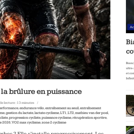
Ac
Bi
co
Bianc
ultra
et co
Infini
 la brûlure en puissance
e lecture :
13
minutes
performance
,
endurance vélo
,
entraînement au seuil
,
entraînement
sme
,
gestion du lactate
,
lactate cyclisme
,
LT1
,
LT2
,
mathieu van der poel
,
liste
,
progression cycliste
,
puissance cyclisme
,
récupération sportive
,
ce 2026
,
VO2 max cyclisme
,
zone 2 cyclisme
ambes ? Elle s’installe progressivement. Les