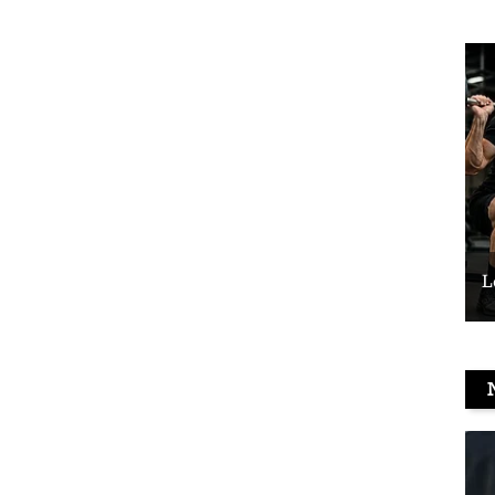
Le vélo peut-il remplacer les squats ?
L