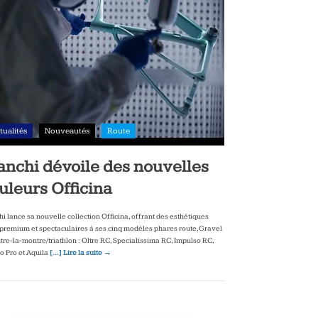
tualités
Nouveautés
Route
anchi dévoile des nouvelles
uleurs Officina
hi lance sa nouvelle collection Officina, offrant des esthétiques
‑premium et spectaculaires à ses cinq modèles phares route, Gravel
ntre‑la‑montre/triathlon : Oltre RC, Specialissima RC, Impulso RC,
to Pro et Aquila
[…] Lire la suite →