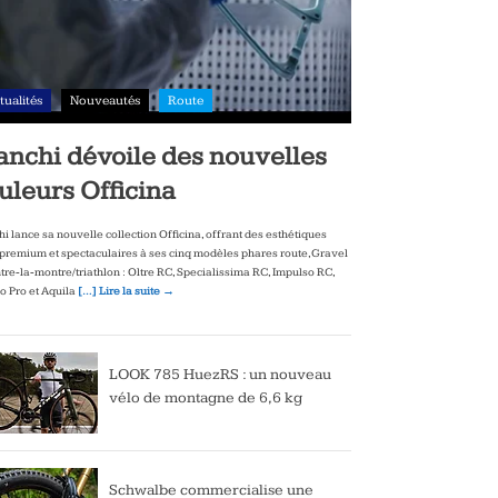
tualités
Nouveautés
Route
anchi dévoile des nouvelles
uleurs Officina
hi lance sa nouvelle collection Officina, offrant des esthétiques
‑premium et spectaculaires à ses cinq modèles phares route, Gravel
ntre‑la‑montre/triathlon : Oltre RC, Specialissima RC, Impulso RC,
to Pro et Aquila
[…] Lire la suite →
LOOK 785 HuezRS : un nouveau
vélo de montagne de 6,6 kg
Schwalbe commercialise une