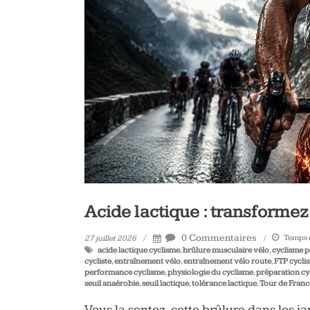
vélo
et
triathlon
Acide lactique : transformez
0 Commentaires
Temps d
27 juillet 2026
acide lactique cyclisme
,
brûlure musculaire vélo
,
cyclisme 
cycliste
,
entraînement vélo
,
entraînement vélo route
,
FTP cycli
performance cyclisme
,
physiologie du cyclisme
,
préparation cyc
seuil anaérobie
,
seuil lactique
,
tolérance lactique
,
Tour de Fran
Vous la sentez, cette brûlure dans les j