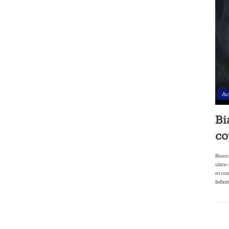
Ac
Bi
co
Bianc
ultra
et co
Infini