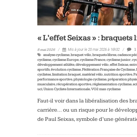
« L’effet Seixas » : braquets 
1
8 mai 2026
Mis à jour le 20 mai 2026 à 16h32
analyse cyclisme
,
braquet vélo
,
braquets libres
,
cadence pé
cyclisme
,
cyclisme Europe
,
cyclisme France
,
cyclisme junior
,
cy
développement athlète
,
développement vélo
,
effet Seixas
,
entr
sportifs
,
évolution cyclisme
,
Fédération Française de Cyclisme
,
cyclistes
,
limitation braquet
,
matériel vélo
,
nutrition sportive
,
Pa
performance sportive
,
physiologie cyclisme
,
préparation phys
musculaire
,
récupération sportive
,
réglementation cyclisme
,
sc
uci
,
Union Cycliste Internationale
,
VO2 max cyclisme
Faut-il voir dans la libéralisation des 
carrière… ou un risque pour le dévelop
de Paul Seixas, symbole d’une générat