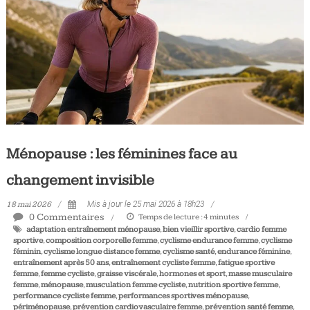
Tous
les
jours,
votre
actualité
vélo
et
triathlon
Ménopause : les féminines face au
changement invisible
18 mai 2026
Mis à jour le 25 mai 2026 à 18h23
0 Commentaires
Temps de lecture :
4
minutes
adaptation entraînement ménopause
,
bien vieillir sportive
,
cardio femme
sportive
,
composition corporelle femme
,
cyclisme endurance femme
,
cyclisme
féminin
,
cyclisme longue distance femme
,
cyclisme santé
,
endurance féminine
,
entraînement après 50 ans
,
entraînement cycliste femme
,
fatigue sportive
femme
,
femme cycliste
,
graisse viscérale
,
hormones et sport
,
masse musculaire
femme
,
ménopause
,
musculation femme cycliste
,
nutrition sportive femme
,
performance cycliste femme
,
performances sportives ménopause
,
périménopause
,
prévention cardiovasculaire femme
,
prévention santé femme
,