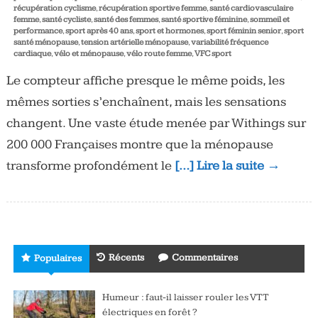
récupération cyclisme
,
récupération sportive femme
,
santé cardiovasculaire
femme
,
santé cycliste
,
santé des femmes
,
santé sportive féminine
,
sommeil et
performance
,
sport après 40 ans
,
sport et hormones
,
sport féminin senior
,
sport
santé ménopause
,
tension artérielle ménopause
,
variabilité fréquence
cardiaque
,
vélo et ménopause
,
vélo route femme
,
VFC sport
Le compteur affiche presque le même poids, les
mêmes sorties s’enchaînent, mais les sensations
changent. Une vaste étude menée par Withings sur
200 000 Françaises montre que la ménopause
transforme profondément le
[…] Lire la suite →
Récents
Commentaires
Populaires
Humeur : faut-il laisser rouler les VTT
électriques en forêt ?