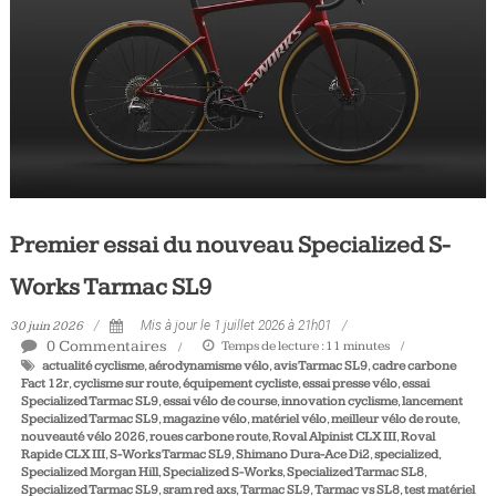
Tous
les
jours,
votre
actualité
vélo
et
triathlon
Premier essai du nouveau Specialized S-
Works Tarmac SL9
30 juin 2026
Mis à jour le 1 juillet 2026 à 21h01
0 Commentaires
Temps de lecture :
11
minutes
actualité cyclisme
,
aérodynamisme vélo
,
avis Tarmac SL9
,
cadre carbone
Fact 12r
,
cyclisme sur route
,
équipement cycliste
,
essai presse vélo
,
essai
Specialized Tarmac SL9
,
essai vélo de course
,
innovation cyclisme
,
lancement
Specialized Tarmac SL9
,
magazine vélo
,
matériel vélo
,
meilleur vélo de route
,
nouveauté vélo 2026
,
roues carbone route
,
Roval Alpinist CLX III
,
Roval
Rapide CLX III
,
S-Works Tarmac SL9
,
Shimano Dura-Ace Di2
,
specialized
,
Specialized Morgan Hill
,
Specialized S-Works
,
Specialized Tarmac SL8
,
Specialized Tarmac SL9
,
sram red axs
,
Tarmac SL9
,
Tarmac vs SL8
,
test matériel