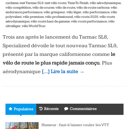
cyclisme
,
test Tarmac SL9
,
test vélo route
,
Time To Finish
,
vélo aérodynamique
,
vélo compétition
,
vélo de course
,
vélo de route
,
vélo de route carbone
,
vélo
endurance performance
,
vélo grimpeur
,
vélo léger
,
vélo performance
,
vélo
polyvalent
,
vélo premium
,
vélo professionnel
,
vélo route 2026
,
vélo route
aérodynamique
,
vélo route haut de gamme
,
vélo route performance
,
vélo
ultraléger
,
vélo World Tour
Trois ans après le lancement du Tarmac SL8,
Specialized dévoile le tout nouveau Tarmac SL9,
présenté par la marque californienne comme
le
vélo de route le plus rapide jamais conçu
. Plus
aérodynamique
[…] Lire la suite →
Récents
Commentaires
Populaires
Humeur : faut-il laisser rouler les VTT