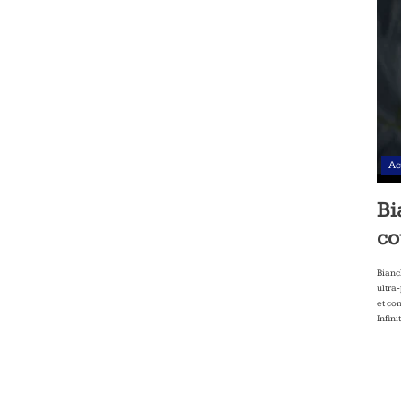
Ac
Bi
co
Bianc
ultra
et co
Infini