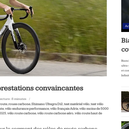
Ac
Bi
co
Bianc
ultra
et co
Infini
 prestations convaincantes
ecture :
8
minutes
route
,
roues carbone
,
Shimano Ultegra Di2
,
test matériel vélo
,
test vélo
ute
,
vélo endurance performance
,
vélo français Adris
,
vélo moins de 5000
2025
,
vélo route carbone
,
vélo route carbone aéro
,
vélo route haut de
sur le segment des vélos de route carbone