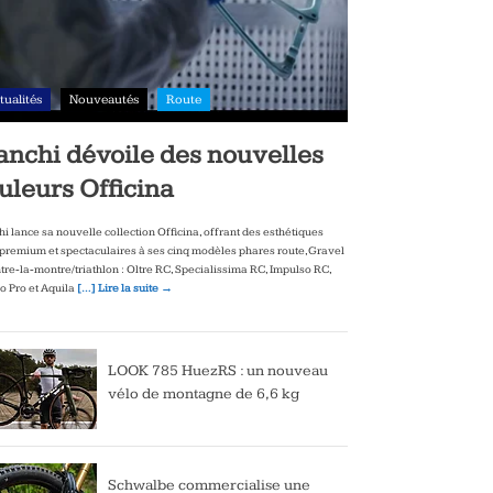
tualités
Nouveautés
Route
anchi dévoile des nouvelles
uleurs Officina
hi lance sa nouvelle collection Officina, offrant des esthétiques
‑premium et spectaculaires à ses cinq modèles phares route, Gravel
ntre‑la‑montre/triathlon : Oltre RC, Specialissima RC, Impulso RC,
to Pro et Aquila
[…] Lire la suite →
LOOK 785 HuezRS : un nouveau
vélo de montagne de 6,6 kg
Schwalbe commercialise une