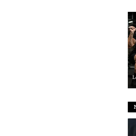
Le vélo peut-il remplacer les squats ?
L