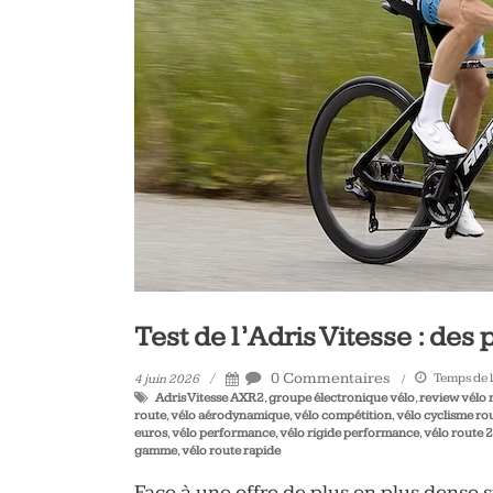
vélo
et
triathlon
Test de l’Adris Vitesse : des
0 Commentaires
Temps de l
4 juin 2026
Adris Vitesse AXR2
,
groupe électronique vélo
,
review vélo 
route
,
vélo aérodynamique
,
vélo compétition
,
vélo cyclisme ro
euros
,
vélo performance
,
vélo rigide performance
,
vélo route 
gamme
,
vélo route rapide
Face à une offre de plus en plus dense 