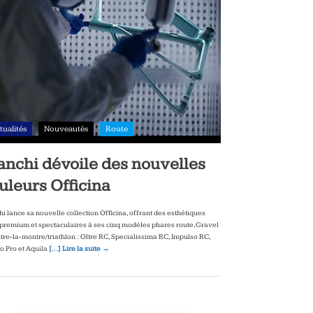
tualités
Nouveautés
Route
anchi dévoile des nouvelles
uleurs Officina
hi lance sa nouvelle collection Officina, offrant des esthétiques
‑premium et spectaculaires à ses cinq modèles phares route, Gravel
ntre‑la‑montre/triathlon : Oltre RC, Specialissima RC, Impulso RC,
to Pro et Aquila
[…] Lire la suite →