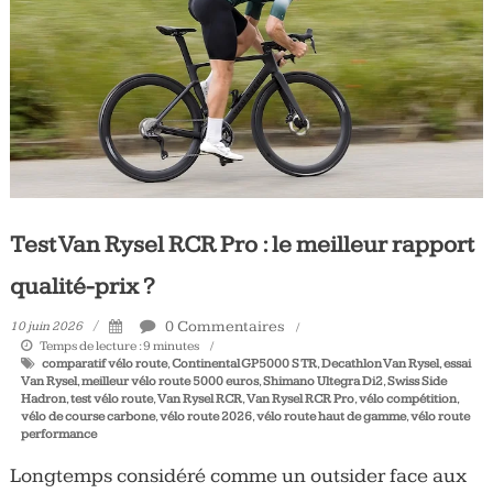
Tous
les
jours,
votre
actualité
vélo
et
triathlon
Test Van Rysel RCR Pro : le meilleur rapport
qualité-prix ?
0 Commentaires
10 juin 2026
Temps de lecture :
9
minutes
comparatif vélo route
,
Continental GP5000 S TR
,
Decathlon Van Rysel
,
essai
Van Rysel
,
meilleur vélo route 5000 euros
,
Shimano Ultegra Di2
,
Swiss Side
Hadron
,
test vélo route
,
Van Rysel RCR
,
Van Rysel RCR Pro
,
vélo compétition
,
vélo de course carbone
,
vélo route 2026
,
vélo route haut de gamme
,
vélo route
performance
Longtemps considéré comme un outsider face aux