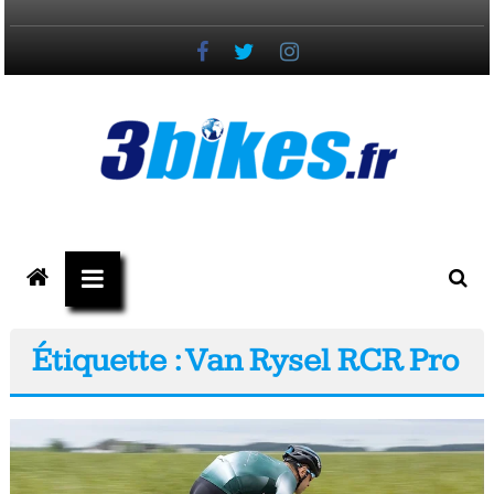
Passer
au
contenu
3bikes.fr
votre
magazine
Vélo,
Étiquette : Van Rysel RCR Pro
Gravel
&
Triathlon