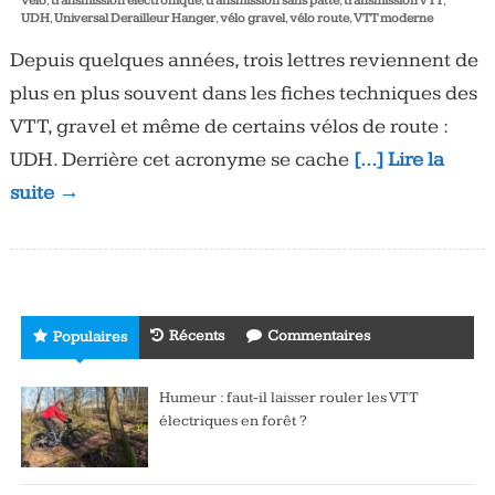
vélo
,
transmission électronique
,
transmission sans patte
,
transmission VTT
,
UDH
,
Universal Derailleur Hanger
,
vélo gravel
,
vélo route
,
VTT moderne
Depuis quelques années, trois lettres reviennent de
plus en plus souvent dans les fiches techniques des
VTT, gravel et même de certains vélos de route :
UDH. Derrière cet acronyme se cache
[…] Lire la
suite →
Récents
Commentaires
Populaires
Humeur : faut-il laisser rouler les VTT
électriques en forêt ?