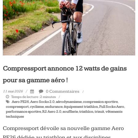
Tous
les
jours,
votre
actualité
vélo
et
triathlon
Compressport annonce 12 watts de gains
pour sa gamme aéro !
0 Commentaires
11 mai 2026
Temps de lecture :
2
minutes
Aero PE26
,
Aero Socks 2.0
,
aérodynamisme
,
compression sportive
,
compressport
,
cyclisme
,
endurance
,
équipement triathlon
,
Full Socks Aero
,
performance sportive
,
R2 Aero 2.0
,
soufflerie
,
triathlon
,
trisuit
,
vêtements
techniques
Compressport dévoile sa nouvelle gamme Aero
PE26 dédiée au triathlon et aux disciplines