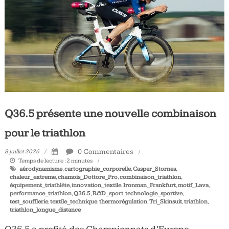
Tous
les
jours,
votre
actualité
vélo
et
triathlon
Q36.5 présente une nouvelle combinaison
pour le triathlon
0 Commentaires
8 juillet 2026
Temps de lecture :
2
minutes
aérodynamisme
,
cartographie_corporelle
,
Casper_Stornes
,
chaleur_extreme
,
chamois_Dottore_Pro
,
combinaison_triathlon
,
équipement_triathlète
,
innovation_textile
,
Ironman_Frankfurt
,
motif_Lava
,
performance_triathlon
,
Q36.5
,
R&D_sport
,
technologie_sportive
,
test_soufflerie
,
textile_technique
,
thermorégulation
,
Tri_Skinsuit
,
triathlon
,
triathlon_longue_distance