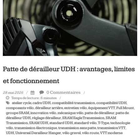
Tous
les
jours,
votre
actualité
vélo
et
triathlon
Patte de dérailleur UDH : avantages, limites
et fonctionnement
0 Commentaires
28 mai 2026
Temps de lecture :
6
minutes
atelier cycle
,
cadre UDH
,
compatibilité transmission
,
compatibilité UDH
,
composants vélo
,
dérailleur arrière
,
entretien vélo
,
équipement VTT
,
Full Mount
,
groupe SRAM
,
innovation vélo
,
mécanique vélo
,
patte de dérailleur
,
patte de
dérailleur UDH
,
réglage dérailleur
,
SRAM Eagle Transmission
,
SRAM
Transmission
,
SRAM UDH
,
standard UDH
,
standard vélo
,
T-Type
,
technologie
vélo
,
transmission électronique
,
transmission sans patte
,
transmission VTT
,
UDH
,
Universal Derailleur Hanger
,
vélo gravel
,
vélo route
,
VTT moderne