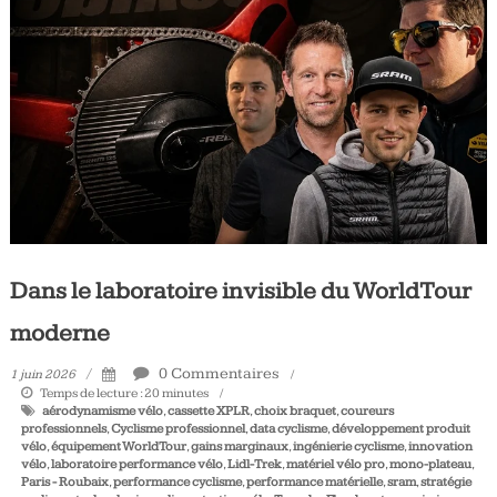
Tous
les
jours,
votre
actualité
vélo
et
triathlon
Dans le laboratoire invisible du WorldTour
moderne
0 Commentaires
1 juin 2026
Temps de lecture :
20
minutes
aérodynamisme vélo
,
cassette XPLR
,
choix braquet
,
coureurs
professionnels
,
Cyclisme professionnel
,
data cyclisme
,
développement produit
vélo
,
équipement WorldTour
,
gains marginaux
,
ingénierie cyclisme
,
innovation
vélo
,
laboratoire performance vélo
,
Lidl-Trek
,
matériel vélo pro
,
mono-plateau
,
Paris - Roubaix
,
performance cyclisme
,
performance matérielle
,
sram
,
stratégie