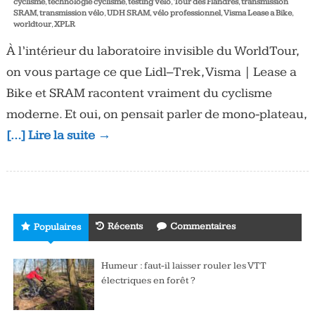
cyclisme
,
technologie cyclisme
,
testing vélo
,
Tour des Flandres
,
transmission
SRAM
,
transmission vélo
,
UDH SRAM
,
vélo professionnel
,
Visma Lease a Bike
,
worldtour
,
XPLR
À l’intérieur du laboratoire invisible du WorldTour,
on vous partage ce que Lidl–Trek, Visma | Lease a
Bike et SRAM racontent vraiment du cyclisme
moderne. Et oui, on pensait parler de mono-plateau,
[…] Lire la suite →
Récents
Commentaires
Populaires
Humeur : faut-il laisser rouler les VTT
électriques en forêt ?