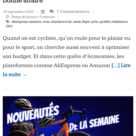
bonne affaire
7 Commentaires
29 septembre 2025
Temps de lecture :
6
minutes
aliexpress
,
amazon
,
avis
,
chambre à air
,
essai
,
léger
,
prix
,
qualité
,
résistance
,
TPU
Quand on est cycliste, qu’on roule pour le plaisir ou
pour le sport, on cherche aussi souvent à optimiser
son budget. Et dans cette quête d’économies, les
plateformes comme AliExpress ou Amazon
[…] Lire
la suite →