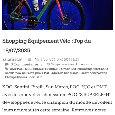
Shopping Équipement Vélo : Top du
18/07/2025
18 juillet 2025
Mis à jour le 25 juillet 2025 à 9h34
0 Commentaires
Temps de lecture :
4
minutes
DMT POGI’S SUPERLIGHT
,
FURION 3 Oracle Red Bull Racing
,
juillet
,
KOO
Nebula
,
new
,
nouveau
,
pirelli
,
POC Cytal Lite
,
San Marco
,
Santini Arrivée Paris-
Champs-Élysées
,
ShortFit
,
TPU
KOO, Santini, Pirelli, San Marco, POC, HJC et DMT
avec les nouvelles chaussures POGI’S SUPERLIGHT
développées avec le champion du monde dévoilent
leurs nouveautés cette semaine. Retrouvez notre