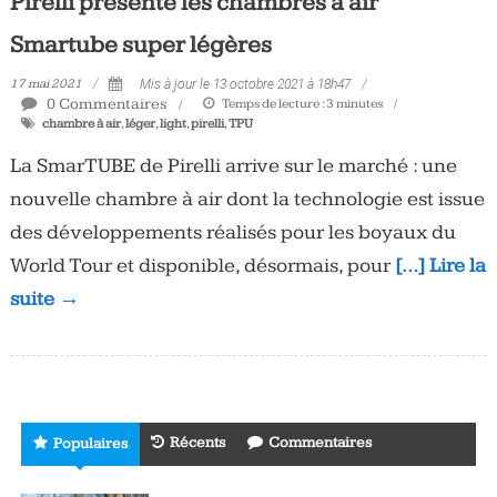
Pirelli présente les chambres à air
Smartube super légères
17 mai 2021
Mis à jour le 13 octobre 2021 à 18h47
0 Commentaires
Temps de lecture :
3
minutes
chambre à air
,
léger
,
light
,
pirelli
,
TPU
La SmarTUBE de Pirelli arrive sur le marché : une
nouvelle chambre à air dont la technologie est issue
des développements réalisés pour les boyaux du
World Tour et disponible, désormais, pour
[…] Lire la
suite →
Récents
Commentaires
Populaires