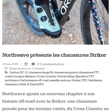
Tous
les
jours,
votre
actualité
vélo
et
triathlon
Northwave présente les chaussures Striker
0 Commentaires
29 juin 2026
Temps de lecture :
2
minutes
Carbon XC 12
,
chaussure large Fit
,
chaussures gravel
,
chaussures VTT
,
confort longue distance
,
Cross-Country
,
Gravel riding
,
Marathon VTT
,
northwave
,
Performance off‑road
,
semelle carbone
,
Striker
,
TPU
,
Ventilation
chaussure
,
Wide
,
X‑Dial SLW3
Northwave ajoute un nouveau chapitre à son
histoire off‑road avec la Striker, une chaussure
pensée pour les terrains variés, du Cross Country au