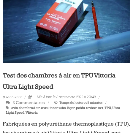
Test des chambres à air en TPU Vittoria
Ultra Light Speed
9 août 2022
Mis à jour le 8 septembre 2022 à 22h49
2 Commentaires
Temps de lecture :
8
minutes
avis
,
chambre à air
,
essai
,
inner tube
,
léger
,
poids
,
review
,
test
,
TPU
,
Ultra
Light Speed
,
Vittoria
Fabriquées en polyuréthane thermoplastique (TPU),
les chambres à air Vittoria Ultra Light Speed sont