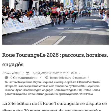
Tous
les
jours,
votre
actualité
vélo
et
triathlon
Roue Tourangelle 2026 : parcours, horaires,
engagés
27 mars 2026
Mis à jour le 30 mars 2026 à 11h00
0 Commentaires
Temps de lecture :
3
minutes
actualité cyclisme
,
Bryan Coquard
,
classique cycliste
,
Clément Venturini
,
Coupe de France cyclisme
,
course vélo dimanche
,
cyclisme 2026
,
cyclisme
France
,
Dylan Groenewegen
,
engagés Roue Tourangelle
,
FDJ United Series
,
parcours cycliste
,
Roue Tourangelle 2026
,
sprint cyclisme
,
Tours vélo
La 24e édition de la Roue Tourangelle se dispute ce
dimanche 29 mars, servant de troisième manche