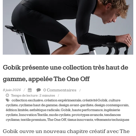
Tous
les
jours,
votre
actualité
vélo
et
triathlon
Gobik présente une collection très haut de
gamme, appelée The One Off
0 Commentaires
8 juin 2026
Temps de lecture :
2
minutes
collection exclusive
,
création expérimentale
,
créativité Gobik
,
culture
cycliste
,
cyclisme haut de gamme
,
design avant‑gardiste
,
design contemporain
,
édition limitée
,
esthétique radicale
,
Gobik
,
haute performance
,
ingénierie
cycliste
,
Innovation Textile
,
mode cycliste
,
prototypes avancés
,
tendances
cyclisme
,
textile premium
,
The One Off
,
tissus innovants
,
vêtements techniques
Gobik ouvre un nouveau chapitre créatif avec The