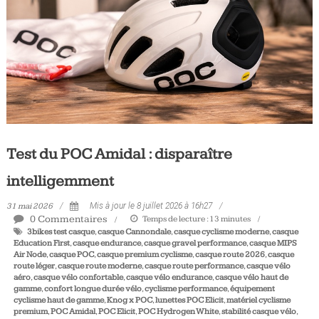
Tous
les
jours,
votre
actualité
vélo
et
triathlon
Test du POC Amidal : disparaître
intelligemment
31 mai 2026
Mis à jour le 8 juillet 2026 à 16h27
0 Commentaires
Temps de lecture :
13
minutes
3bikes test casque
,
casque Cannondale
,
casque cyclisme moderne
,
casque
Education First
,
casque endurance
,
casque gravel performance
,
casque MIPS
Air Node
,
casque POC
,
casque premium cyclisme
,
casque route 2026
,
casque
route léger
,
casque route moderne
,
casque route performance
,
casque vélo
aéro
,
casque vélo confortable
,
casque vélo endurance
,
casque vélo haut de
gamme
,
confort longue durée vélo
,
cyclisme performance
,
équipement
cyclisme haut de gamme
,
Knog x POC
,
lunettes POC Elicit
,
matériel cyclisme
premium
,
POC Amidal
,
POC Elicit
,
POC Hydrogen White
,
stabilité casque vélo
,