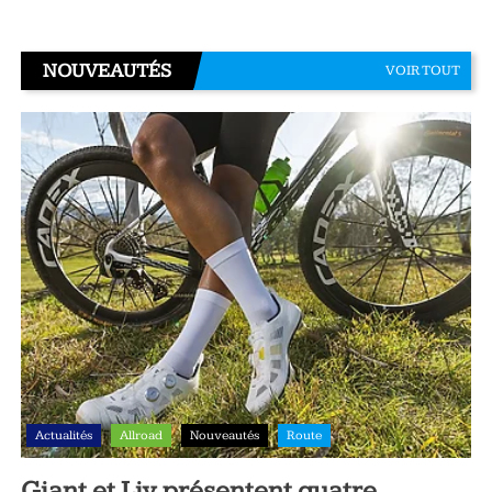
NOUVEAUTÉS
VOIR TOUT
Actualités
Allroad
Nouveautés
Route
Giant et Liv présentent quatre