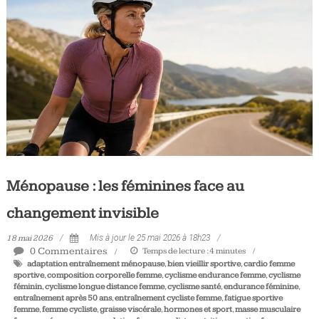
Tous
les
jours,
votre
actualité
vélo
et
triathlon
Ménopause : les féminines face au
changement invisible
18 mai 2026
Mis à jour le 25 mai 2026 à 18h23
0 Commentaires
Temps de lecture :
4
minutes
adaptation entraînement ménopause
,
bien vieillir sportive
,
cardio femme
sportive
,
composition corporelle femme
,
cyclisme endurance femme
,
cyclisme
féminin
,
cyclisme longue distance femme
,
cyclisme santé
,
endurance féminine
,
entraînement après 50 ans
,
entraînement cycliste femme
,
fatigue sportive
femme
,
femme cycliste
,
graisse viscérale
,
hormones et sport
,
masse musculaire