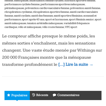
femme
,
ménopause
,
musculation femme cycliste
,
nutrition sportive femme
,
performance cycliste femme
,
performances sportives ménopause
,
périménopause
,
prévention cardiovasculaire femme
,
prévention santé femme
,
récupération cyclisme
,
récupération sportive femme
,
santé cardiovasculaire
femme
,
santé cycliste
,
santé des femmes
,
santé sportive féminine
,
sommeil et
performance
,
sport après 40 ans
,
sport et hormones
,
sport féminin senior
,
sport
santé ménopause
,
tension artérielle ménopause
,
variabilité fréquence
cardiaque
,
vélo et ménopause
,
vélo route femme
,
VFC sport
Le compteur affiche presque le même poids, les
mêmes sorties s’enchaînent, mais les sensations
changent. Une vaste étude menée par Withings sur
200 000 Françaises montre que la ménopause
transforme profondément le
[…] Lire la suite →
Récents
Commentaires
Populaires