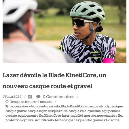
Tous
les
jours,
votre
actualité
vélo
et
triathlon
Lazer dévoile le Blade KinetiCore, un
nouveau casque route et gravel
0 Commentaires
28 mai 2026
Temps de lecture :
2
minutes
accessoires vélo
,
aventure à vélo
,
Blade KinetiCore
,
casque aérodynamique
,
casque gravel
,
casque léger
,
casque route
,
casque vélo
,
cyclisme
,
équipement
cycliste
,
équipement vélo
,
KinetiCore
,
lazer
,
mobilité sportive
,
nouveautés vélo
,
protection cycliste
,
sécurité vélo
,
technologie casque
,
vélo gravel
,
vélo route