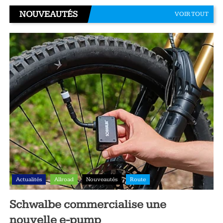
NOUVEAUTÉS
VOIR TOUT
Actualités
Allroad
Nouveautés
Route
Schwalbe commercialise une
nouvelle e-pump