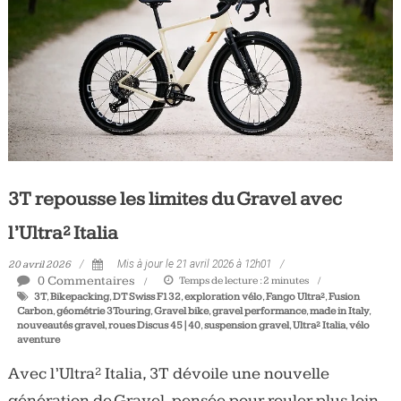
Tous
les
jours,
votre
actualité
vélo
et
triathlon
3T repousse les limites du Gravel avec
l’Ultra² Italia
20 avril 2026
Mis à jour le 21 avril 2026 à 12h01
0 Commentaires
Temps de lecture :
2
minutes
3T
,
Bikepacking
,
DT Swiss F132
,
exploration vélo
,
Fango Ultra²
,
Fusion
Carbon
,
géométrie 3Touring
,
Gravel bike
,
gravel performance
,
made in Italy
,
nouveautés gravel
,
roues Discus 45|40
,
suspension gravel
,
Ultra² Italia
,
vélo
aventure
Avec l’Ultra² Italia, 3T dévoile une nouvelle
génération de Gravel, pensée pour rouler plus loin,