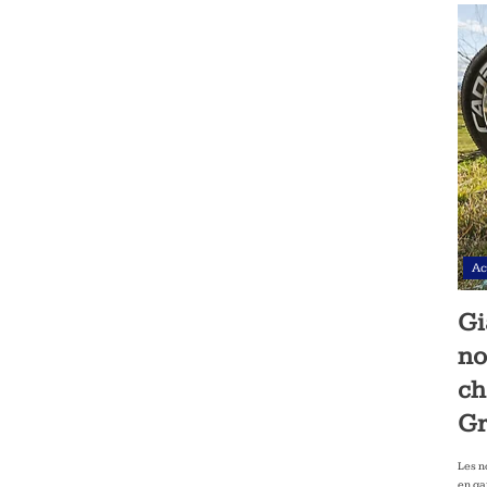
Ac
Gi
no
ch
Gr
Les n
en ga