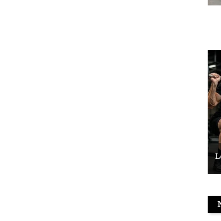
Le vélo peut-il remplacer les squats ?
L