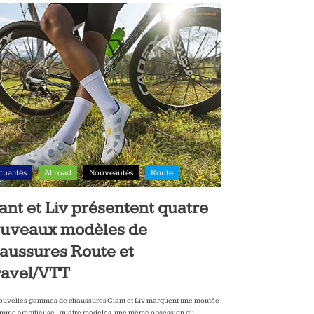
tualités
Allroad
Nouveautés
Route
ant et Liv présentent quatre
uveaux modèles de
aussures Route et
avel/VTT
ouvelles gammes de chaussures Giant et Liv marquent une montée
mme ambitieuse : quatre modèles, une même obsession du