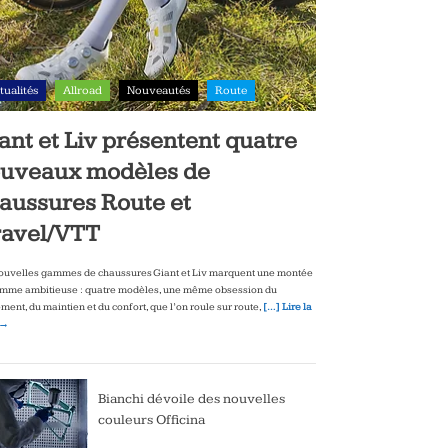
tualités
Allroad
Nouveautés
Route
ant et Liv présentent quatre
uveaux modèles de
aussures Route et
avel/VTT
ouvelles gammes de chaussures Giant et Liv marquent une montée
mme ambitieuse : quatre modèles, une même obsession du
ment, du maintien et du confort, que l’on roule sur route,
[…] Lire la
 →
Bianchi dévoile des nouvelles
couleurs Officina