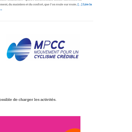
ment, du maintien et du confort, que l’on roule sur route,
[…] Lire la
 →
ssible de charger les activités.