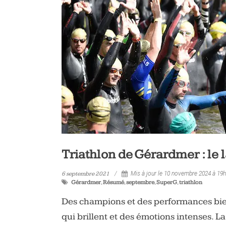
vélo
et
triathlon
Triathlon de Gérardmer : le 
6 septembre 2021
Mis à jour le 10 novembre 2024 à 19
Gérardmer
,
Résumé
,
septembre
,
SuperG
,
triathlon
Des champions et des performances bien
qui brillent et des émotions intenses. 