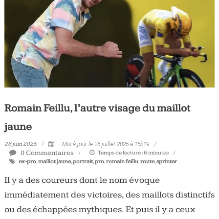
Tous
les
jours,
votre
actualité
vélo
et
triathlon
Romain Feillu, l’autre visage du maillot
jaune
26 juin 2025
Mis à jour le 26 juillet 2025 à 15h19
0 Commentaires
Temps de lecture :
6
minutes
ex-pro
,
maillot jaune
,
portrait
,
pro
,
romain feillu
,
route
,
sprinter
Il y a des coureurs dont le nom évoque
immédiatement des victoires, des maillots distinctifs
ou des échappées mythiques. Et puis il y a ceux