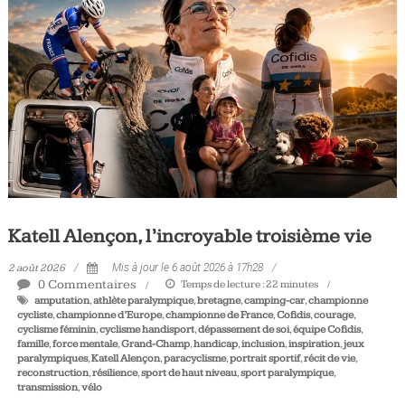
Tous
les
jours,
votre
actualité
vélo
et
triathlon
Katell Alençon, l’incroyable troisième vie
2 août 2026
Mis à jour le 6 août 2026 à 17h28
0 Commentaires
Temps de lecture :
22
minutes
amputation
,
athlète paralympique
,
bretagne
,
camping-car
,
championne
cycliste
,
championne d’Europe
,
championne de France
,
Cofidis
,
courage
,
cyclisme féminin
,
cyclisme handisport
,
dépassement de soi
,
équipe Cofidis
,
famille
,
force mentale
,
Grand-Champ
,
handicap
,
inclusion
,
inspiration
,
jeux
paralympiques
,
Katell Alençon
,
paracyclisme
,
portrait sportif
,
récit de vie
,
reconstruction
,
résilience
,
sport de haut niveau
,
sport paralympique
,
transmission
,
vélo