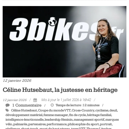
12 janvier 2026
Céline Hutsebaut, la justesse en héritage
12 janvier 2026
Mis à jour le 1 juillet 2026 à 16h42
1 Commentaire
Temps de lecture :
12
minutes
Céline Hutsebaut
,
Coupe du monde VTT
,
Cross-Country
,
cyclisme
,
deuil
,
développement matériel
,
femme manager
,
fin de cycle
,
héritage familial
,
intelligence émotionnelle
,
leadership féminin
,
management sportif
,
marques
vélo
,
palmarès
,
partenaires
,
performance
,
philosophie du sport
,
portrait
,
résilience
,
short-track
,
sport de haut niveau
,
team VTT
,
Thomas Litscher
,