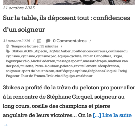
31 octobre 2025
Sur la table, ils déposent tout : confidences
d’un soigneur
0 Commentaires
31 octobre 2025
Temps de lecture :
12
minutes
3bikes
,
AG2R
,
Alpecin
,
BigMat Auber
,
confidences coureurs
,
coulisses du
cyclisme
,
cyclisme
,
cyclisme pro
,
équipe cycliste
,
Fabian Cancellara
,
Ikigai
,
logistique vélo
,
Mads Pedersen
,
massage sportif
,
massothérapie
,
mathieu van
der poel
,
musette
,
Paris - Roubaix
,
peloton
,
ravitaillement
,
récupération
,
soigneur
,
sport de haut niveau
,
staff équipe cycliste
,
Stéphane Gicquel
,
Tadej
Pogacar
,
Tour de France
,
Trek
,
vie d’équipe
,
worldtour
3bikes a profité de
la trêve du peloton pro
pour aller
à la rencontre de
Stéphane Gicquel
, soigneur au
long cours, oreille des champions et pierre
angulaire de leurs victoires… On le
[…] Lire la suite
→