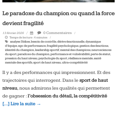
Le paradoxe du champion ou quand la force
devient fragilité
0 Commentaires
13 février 2026
Temps de lecture :
4
minutes
analyse 3bikes
,
besoin de contrôle
,
dérive émotionnelle
,
dynamique
d’équipe
,
ego de performance
,
fragilité psychologique
,
gestion des émotions
,
identité du champion
,
leadership sportif
,
mental des champions
,
neurosciences
du sport
,
paradoxe du champion
,
performance et vulnérabilité
,
perte de statut
,
pression du haut niveau
,
psychologie du sport
,
résilience mentale
,
santé
mentale des sportifs
,
sport de haut niveau
,
ultra-compétitivité
Il y a des performances qui impressionnent. Et des
trajectoires qui interrogent. Dans le
sport de haut
niveau
, nous admirons les qualités qui permettent
de gagner :
l’obsession du détail, la compétitivité
[…] Lire la suite →