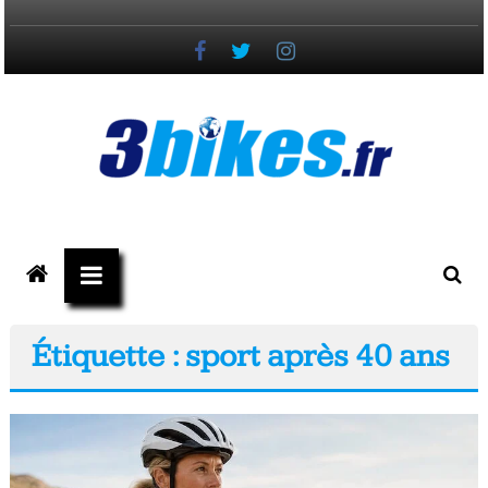
Passer
au
contenu
3bikes.fr
votre
magazine
Vélo,
Étiquette : sport après 40 ans
Gravel
&
Triathlon