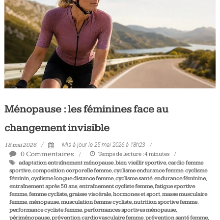
Tous
les
jours,
votre
actualité
vélo
et
triathlon
Ménopause : les féminines face au
changement invisible
18 mai 2026
Mis à jour le 25 mai 2026 à 18h23
0 Commentaires
Temps de lecture :
4
minutes
adaptation entraînement ménopause
,
bien vieillir sportive
,
cardio femme
sportive
,
composition corporelle femme
,
cyclisme endurance femme
,
cyclisme
féminin
,
cyclisme longue distance femme
,
cyclisme santé
,
endurance féminine
,
entraînement après 50 ans
,
entraînement cycliste femme
,
fatigue sportive
femme
,
femme cycliste
,
graisse viscérale
,
hormones et sport
,
masse musculaire
femme
,
ménopause
,
musculation femme cycliste
,
nutrition sportive femme
,
performance cycliste femme
,
performances sportives ménopause
,
périménopause
,
prévention cardiovasculaire femme
,
prévention santé femme
,