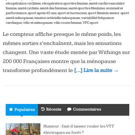
récupération cyclisme
,
récupération sportive femme
,
santé cardiovasculaire
femme
,
santé cycliste
,
santé des femmes
,
santé sportive féminine
,
sommeil et
performance
,
sport après 40 ans
,
sport et hormones
,
sport féminin senior
,
sport
santé ménopause
,
tension artérielle ménopause
,
variabilité fréquence
cardiaque
,
vélo et ménopause
,
vélo route femme
,
VFC sport
Le compteur affiche presque le même poids, les
mêmes sorties s’enchaînent, mais les sensations
changent. Une vaste étude menée par Withings sur
200 000 Françaises montre que la ménopause
transforme profondément le
[…] Lire la suite →
Récents
Commentaires
Populaires
Humeur : faut-il laisser rouler les VTT
électriques en forêt ?