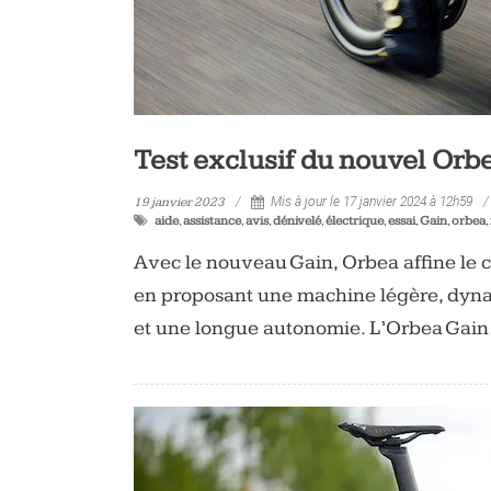
Test exclusif du nouvel Orbe
19 janvier 2023
Mis à jour le 17 janvier 2024 à 12h59
aide
,
assistance
,
avis
,
dénivelé
,
électrique
,
essai
,
Gain
,
orbea
,
Avec le nouveau Gain, Orbea affine le c
en proposant une machine légère, dyna
et une longue autonomie. L’Orbea Gain