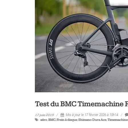
Test du BMC Timemachine 
17 juin 2019
Mis à jour le 17 février 2026 à 10h14
aéro
,
BMC
,
Frein à disque
,
Shimano Dura Ace
,
Timemachine