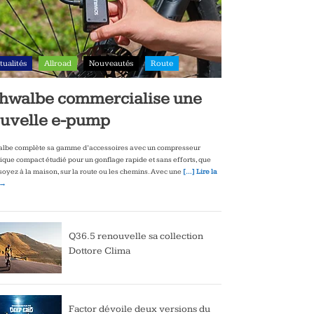
tualités
Allroad
Nouveautés
Route
hwalbe commercialise une
uvelle e-pump
lbe complète sa gamme d’accessoires avec un compresseur
rique compact étudié pour un gonflage rapide et sans efforts, que
soyez à la maison, sur la route ou les chemins. Avec une
[…] Lire la
 →
Q36.5 renouvelle sa collection
Dottore Clima
Factor dévoile deux versions du