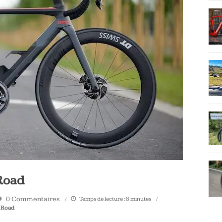
Road
0 Commentaires
Temps de lecture :
8
minutes
 Road