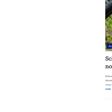
Ac
Sc
no
Schwa
élect
vous 
suite