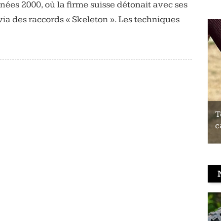
nnées 2000, où la firme suisse détonait avec ses
ia des raccords « Skeleton ». Les techniques
Test du Coospo HW9 : un brassard
T
cardio à prix contenu
c