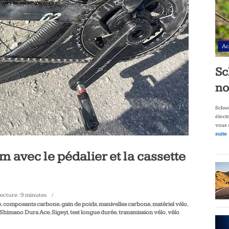
Ac
Sc
no
Schwa
élect
vous 
suite
m avec le pédalier et la cassette
ecture :
9
minutes
e
,
composants carbone
,
gain de poids
,
manivelles carbone
,
matériel vélo
,
Shimano Dura Ace
,
Sigeyi
,
test longue durée
,
transmission vélo
,
vélo