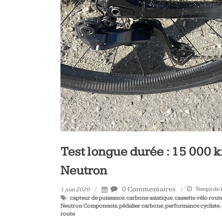
vélo
et
triathlon
Test longue durée : 15 000 k
Neutron
0 Commentaires
Temps de l
1 juin 2026
capteur de puissance
,
carbone asiatique
,
cassette vélo rout
Neutron Components
,
pédalier carbone
,
performance cycliste
,
route