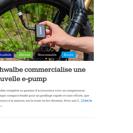
tualités
Allroad
Nouveautés
Route
hwalbe commercialise une
uvelle e-pump
lbe complète sa gamme d’accessoires avec un compresseur
rique compact étudié pour un gonflage rapide et sans efforts, que
soyez à la maison, sur la route ou les chemins. Avec une
[…] Lire la
 →