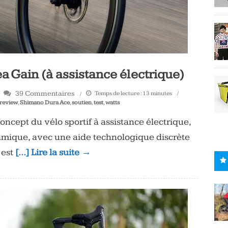
a Gain (à assistance électrique)
39 Commentaires
Temps de lecture :
13
minutes
review
,
Shimano Dura Ace
,
soutien
,
test
,
watts
oncept du vélo sportif à assistance électrique,
mique, avec une aide technologique discrète
 est
[…] Lire la suite →