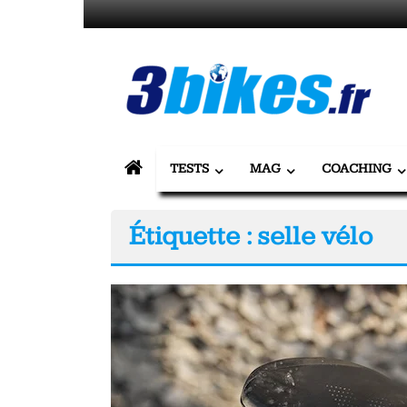
Passer
au
contenu
3bikes.fr
votre
magazine
Vélo,
TESTS
MAG
COACHING
Gravel
Étiquette : selle vélo
&
Triathlon
Tous
les
jours,
votre
actualité