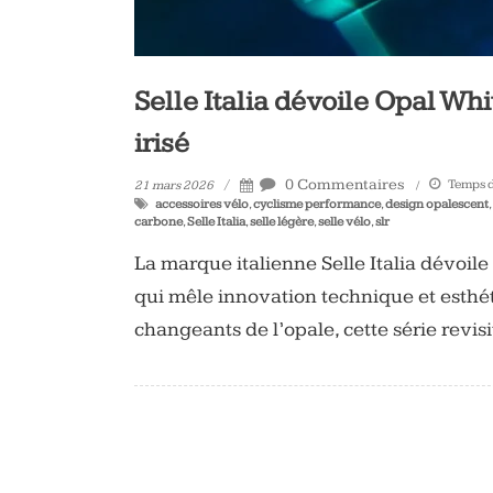
Selle Italia dévoile Opal Wh
irisé
0 Commentaires
Temps de
21 mars 2026
accessoires vélo
,
cyclisme performance
,
design opalescent
,
carbone
,
Selle Italia
,
selle légère
,
selle vélo
,
slr
La marque italienne Selle Italia dévoil
qui mêle innovation technique et esthéti
changeants de l’opale, cette série rev