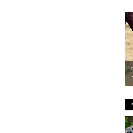
Test du Coospo HW9 : un brassard
T
cardio à prix contenu
c