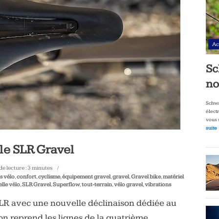
Ac
Sc
no
Schwa
élect
vous 
suite
lle SLR Gravel
e lecture :
3
minutes
s vélo
,
confort
,
cyclisme
,
équipement gravel
,
gravel
,
Gravel bike
,
matériel
elle vélo
,
SLR Gravel
,
Superflow
,
tout-terrain
,
vélo gravel
,
vibrations
 SLR avec une nouvelle déclinaison dédiée au
ion reprend les lignes de la quatrième