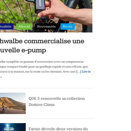
tualités
Allroad
Nouveautés
Route
hwalbe commercialise une
uvelle e-pump
lbe complète sa gamme d’accessoires avec un compresseur
rique compact étudié pour un gonflage rapide et sans efforts, que
soyez à la maison, sur la route ou les chemins. Avec une
[…] Lire la
 →
Q36.5 renouvelle sa collection
Dottore Clima
Factor dévoile deux versions du