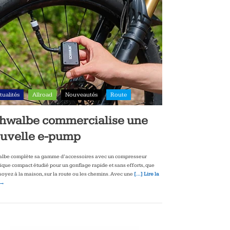
tualités
Allroad
Nouveautés
Route
hwalbe commercialise une
uvelle e-pump
lbe complète sa gamme d’accessoires avec un compresseur
rique compact étudié pour un gonflage rapide et sans efforts, que
soyez à la maison, sur la route ou les chemins. Avec une
[…] Lire la
 →