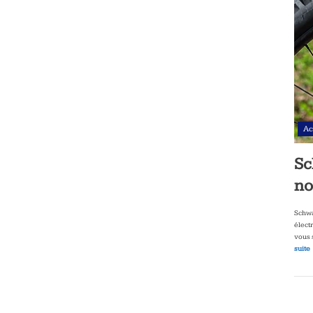
Ac
Sc
no
Schwa
élect
vous 
suite