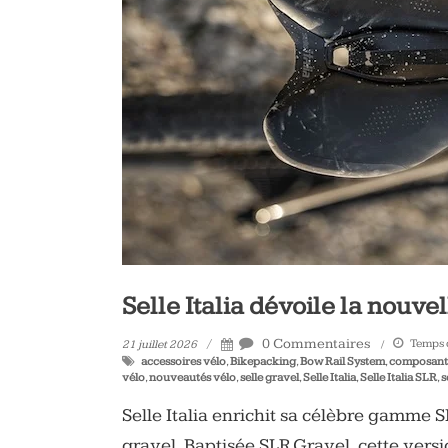
vélo
et
triathlon
Selle Italia dévoile la nouve
0 Commentaires
Temps d
21 juillet 2026
accessoires vélo
,
Bikepacking
,
Bow Rail System
,
composant
vélo
,
nouveautés vélo
,
selle gravel
,
Selle Italia
,
Selle Italia SLR
,
s
Selle Italia enrichit sa célèbre gamme
gravel. Baptisée SLR Gravel, cette vers