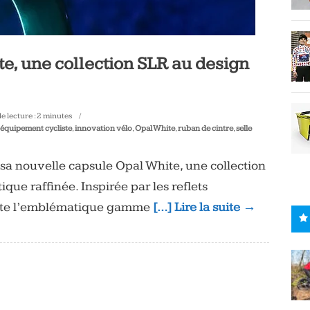
ite, une collection SLR au design
 lecture :
2
minutes
équipement cycliste
,
innovation vélo
,
Opal White
,
ruban de cintre
,
selle
e sa nouvelle capsule Opal White, une collection
que raffinée. Inspirée par les reflets
isite l’emblématique gamme
[…] Lire la suite →