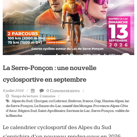
Tous
les
jours,
votre
actualité
vélo
et
triathlon
La Serre-Ponçon : une nouvelle
cyclosportive en septembre
0 Commentaires
8 juillet 2026
Temps de lecture :
2
minutes
Alpes du Sud
,
Chorges
,
col Lebraut
,
Embrun
,
france
,
Gap
,
Hautes-Alpes
,
lac
de Serre-Ponçon
,
Le Sauze-du-Lac
,
massif des Monges
,
Provence-Alpes-Côte
d’Azur
,
Région Sud
,
Saint-Apollinaire
,
Savines-le-Lac
,
Serre-Ponçon
,
vallée de
la Blanche
Le calendrier cyclosportif des Alpes du Sud
s’enrichira d’un nouveau rendez-vous en 2026.