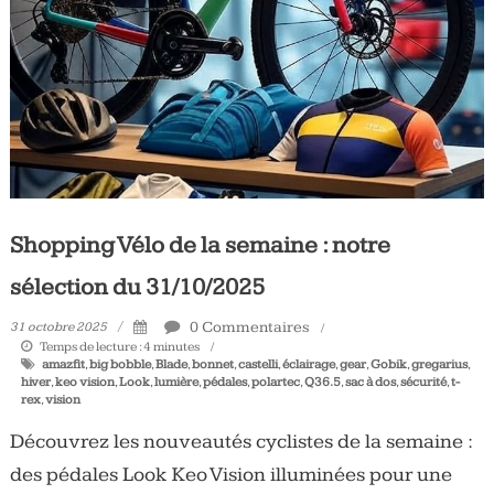
Tous
les
jours,
votre
actualité
vélo
et
triathlon
Shopping Vélo de la semaine : notre
sélection du 31/10/2025
0 Commentaires
31 octobre 2025
Temps de lecture :
4
minutes
amazfit
,
big bobble
,
Blade
,
bonnet
,
castelli
,
éclairage
,
gear
,
Gobik
,
gregarius
,
hiver
,
keo vision
,
Look
,
lumière
,
pédales
,
polartec
,
Q36.5
,
sac à dos
,
sécurité
,
t-
rex
,
vision
Découvrez les nouveautés cyclistes de la semaine :
des pédales Look Keo Vision illuminées pour une