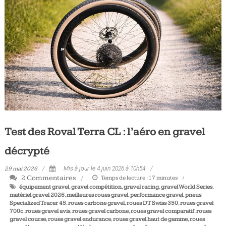
Tous
les
jours,
votre
actualité
vélo
et
triathlon
Test des Roval Terra CL : l’aéro en gravel
décrypté
29 mai 2026
Mis à jour le 4 juin 2026 à 10h54
2 Commentaires
Temps de lecture :
17
minutes
équipement gravel
,
gravel compétition
,
gravel racing
,
gravel World Series
,
matériel gravel 2026
,
meilleures roues gravel
,
performance gravel
,
pneus
Specialized Tracer 45
,
roues carbone gravel
,
roues DT Swiss 350
,
roues gravel
700c
,
roues gravel avis
,
roues gravel carbone
,
roues gravel comparatif
,
roues
gravel course
,
roues gravel endurance
,
roues gravel haut de gamme
,
roues