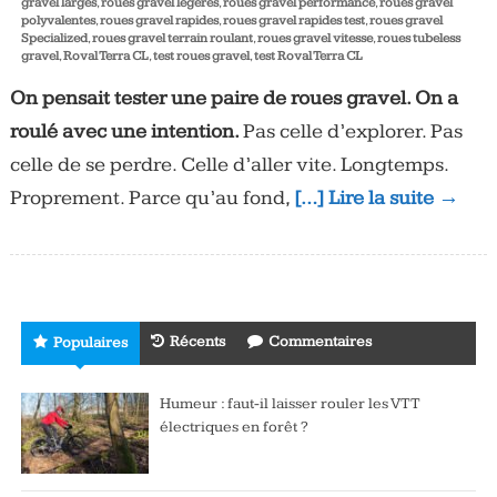
gravel larges
,
roues gravel légères
,
roues gravel performance
,
roues gravel
polyvalentes
,
roues gravel rapides
,
roues gravel rapides test
,
roues gravel
Specialized
,
roues gravel terrain roulant
,
roues gravel vitesse
,
roues tubeless
gravel
,
Roval Terra CL
,
test roues gravel
,
test Roval Terra CL
On pensait tester une paire de roues gravel. On a
roulé avec une intention.
Pas celle d’explorer. Pas
celle de se perdre. Celle d’aller vite. Longtemps.
Proprement. Parce qu’au fond,
[…] Lire la suite →
Récents
Commentaires
Populaires
Humeur : faut-il laisser rouler les VTT
électriques en forêt ?