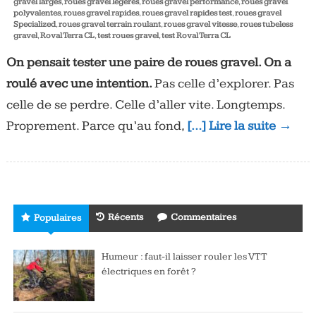
gravel larges
,
roues gravel légères
,
roues gravel performance
,
roues gravel
polyvalentes
,
roues gravel rapides
,
roues gravel rapides test
,
roues gravel
Specialized
,
roues gravel terrain roulant
,
roues gravel vitesse
,
roues tubeless
gravel
,
Roval Terra CL
,
test roues gravel
,
test Roval Terra CL
On pensait tester une paire de roues gravel. On a
roulé avec une intention.
Pas celle d’explorer. Pas
celle de se perdre. Celle d’aller vite. Longtemps.
Proprement. Parce qu’au fond,
[…] Lire la suite →
Récents
Commentaires
Populaires
Humeur : faut-il laisser rouler les VTT
électriques en forêt ?