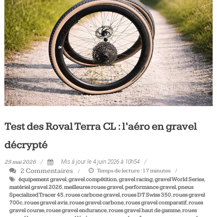
Tous
les
jours,
votre
actualité
vélo
et
triathlon
Test des Roval Terra CL : l’aéro en gravel
décrypté
29 mai 2026
Mis à jour le 4 juin 2026 à 10h54
2 Commentaires
Temps de lecture :
17
minutes
équipement gravel
,
gravel compétition
,
gravel racing
,
gravel World Series
,
matériel gravel 2026
,
meilleures roues gravel
,
performance gravel
,
pneus
Specialized Tracer 45
,
roues carbone gravel
,
roues DT Swiss 350
,
roues gravel
700c
,
roues gravel avis
,
roues gravel carbone
,
roues gravel comparatif
,
roues
gravel course
,
roues gravel endurance
,
roues gravel haut de gamme
,
roues