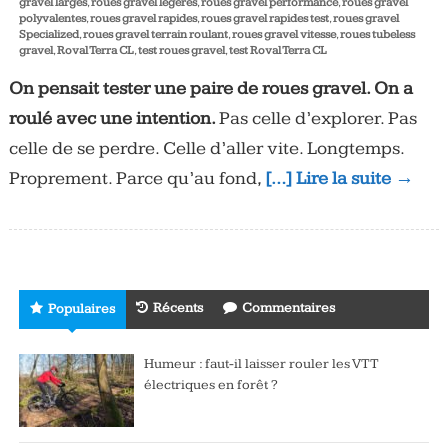
gravel larges
,
roues gravel légères
,
roues gravel performance
,
roues gravel
polyvalentes
,
roues gravel rapides
,
roues gravel rapides test
,
roues gravel
Specialized
,
roues gravel terrain roulant
,
roues gravel vitesse
,
roues tubeless
gravel
,
Roval Terra CL
,
test roues gravel
,
test Roval Terra CL
On pensait tester une paire de roues gravel. On a
roulé avec une intention.
Pas celle d’explorer. Pas
celle de se perdre. Celle d’aller vite. Longtemps.
Proprement. Parce qu’au fond,
[…] Lire la suite →
Récents
Commentaires
Populaires
Humeur : faut-il laisser rouler les VTT
électriques en forêt ?