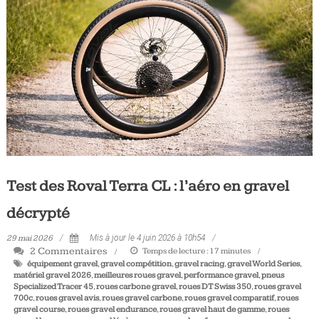
Tous
les
jours,
votre
actualité
vélo
et
triathlon
Test des Roval Terra CL : l’aéro en gravel
décrypté
29 mai 2026
Mis à jour le 4 juin 2026 à 10h54
2 Commentaires
Temps de lecture :
17
minutes
équipement gravel
,
gravel compétition
,
gravel racing
,
gravel World Series
,
matériel gravel 2026
,
meilleures roues gravel
,
performance gravel
,
pneus
Specialized Tracer 45
,
roues carbone gravel
,
roues DT Swiss 350
,
roues gravel
700c
,
roues gravel avis
,
roues gravel carbone
,
roues gravel comparatif
,
roues
gravel course
,
roues gravel endurance
,
roues gravel haut de gamme
,
roues