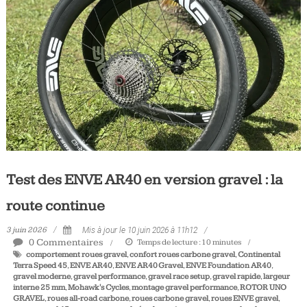
Tous
les
jours,
votre
actualité
vélo
et
triathlon
Test des ENVE AR40 en version gravel : la
route continue
3 juin 2026
Mis à jour le 10 juin 2026 à 11h12
0 Commentaires
Temps de lecture :
10
minutes
comportement roues gravel
,
confort roues carbone gravel
,
Continental
Terra Speed 45
,
ENVE AR40
,
ENVE AR40 Gravel
,
ENVE Foundation AR40
,
gravel moderne
,
gravel performance
,
gravel race setup
,
gravel rapide
,
largeur
interne 25 mm
,
Mohawk's Cycles
,
montage gravel performance
,
ROTOR UNO
GRAVEL
,
roues all-road carbone
,
roues carbone gravel
,
roues ENVE gravel
,