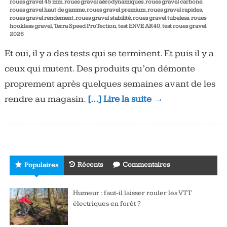
roues gravel 45 mm
,
roues gravel aérodynamiques
,
roues gravel carbone
,
roues gravel haut de gamme
,
roues gravel premium
,
roues gravel rapides
,
roues gravel rendement
,
roues gravel stabilité
,
roues gravel tubeless
,
roues
hookless gravel
,
Terra Speed ProTection
,
test ENVE AR40
,
test roues gravel
2026
Et oui, il y a des tests qui se terminent. Et puis il y a
ceux qui mutent. Des produits qu’on démonte
proprement après quelques semaines avant de les
rendre au magasin.
[…] Lire la suite →
Récents
Commentaires
Populaires
Humeur : faut-il laisser rouler les VTT
électriques en forêt ?