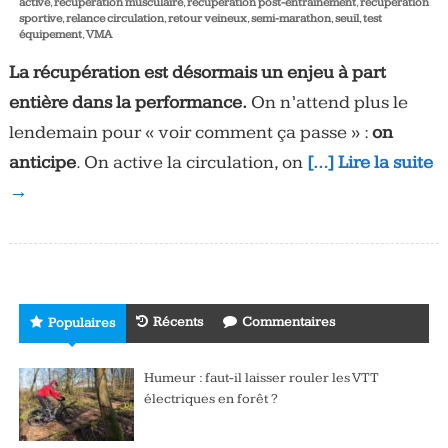
active
,
récupération musculaire
,
récupération post-entraînement
,
récupération
sportive
,
relance circulation
,
retour veineux
,
semi-marathon
,
seuil
,
test
équipement
,
VMA
La récupération est désormais un enjeu à part
entière dans la performance.
On n’attend plus le
lendemain pour « voir comment ça passe » :
on
anticipe
. On active la circulation, on
[…] Lire la suite
→
Récents
Commentaires
Populaires
Humeur : faut-il laisser rouler les VTT
électriques en forêt ?