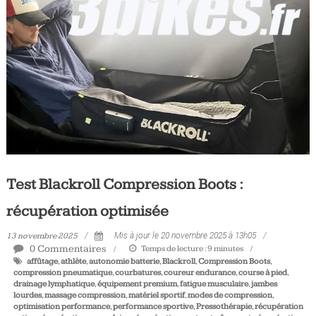
Tous
les
jours,
votre
actualité
vélo
et
triathlon
Test Blackroll Compression Boots :
récupération optimisée
13 novembre 2025
Mis à jour le 20 novembre 2025 à 13h05
0 Commentaires
Temps de lecture :
9
minutes
affûtage
,
athlète
,
autonomie batterie
,
Blackroll
,
Compression Boots
,
compression pneumatique
,
courbatures
,
coureur endurance
,
course à pied
,
drainage lymphatique
,
équipement premium
,
fatigue musculaire
,
jambes
lourdes
,
massage compression
,
matériel sportif
,
modes de compression
,
optimisation performance
,
performance sportive
,
Pressothérapie
,
récupération