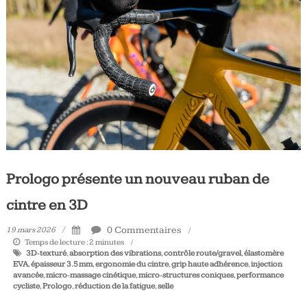
Tous
les
jours,
votre
actualité
vélo
et
triathlon
Prologo présente un nouveau ruban de
cintre en 3D
0 Commentaires
19 mars 2026
Temps de lecture :
2
minutes
3D‑texturé
,
absorption des vibrations
,
contrôle route/gravel
,
élastomère
EVA
,
épaisseur 3.5 mm
,
ergonomie du cintre
,
grip haute adhérence
,
injection
avancée
,
micro‑massage cinétique
,
micro‑structures coniques
,
performance
cycliste
,
Prologo
,
réduction de la fatigue
,
selle