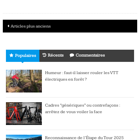
Navigation
Articles plus anciens
des
articles
Récents
Commentaires
Populaires
Humeur : faut-il laisser rouler les VTT
électriques en forêt ?
Cadres “génériques” ou contrefaçons :
arrêtez de vous voiler la face
Reconnaissance de l’Étape du Tour 2025