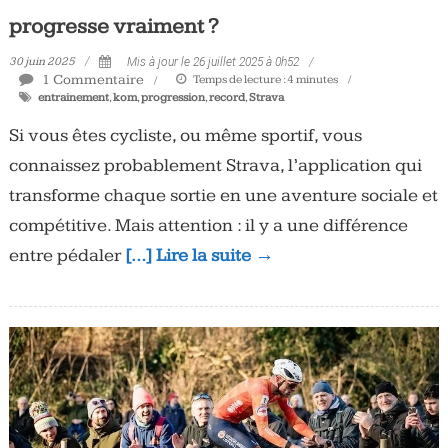
progresse vraiment ?
30 juin 2025
Mis à jour le 26 juillet 2025 à 0h52
1 Commentaire
Temps de lecture :
4
minutes
entrainement
,
kom
,
progression
,
record
,
Strava
Si vous êtes cycliste, ou même sportif, vous
connaissez probablement Strava, l’application qui
transforme chaque sortie en une aventure sociale et
compétitive. Mais attention : il y a une différence
entre pédaler
[…] Lire la suite →