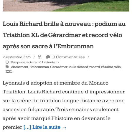
Louis Richard brille à nouveau : podium au
Triathlon XL de Gérardmer et record vélo
après son sacre à l’Embrunman
0 Commentaires
7 septembre 2025
Temps de lecture :
< 1
minute
classement
,
Embrunman
,
Gérardmer
,
louis richard
,
record
,
résultat
,
vélo
,
XXL
Lyonnais d’adoption et membre du Monaco
Triathlon, Louis Richard continue d’impressionner
sur la scène du triathlon longue distance avec une
ascension fulgurante.Trois semaines seulement
après avoir marqué l’histoire en devenant le
premier
[…] Lire la suite →