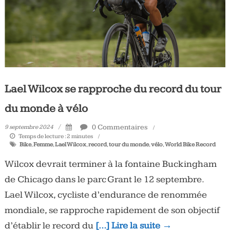
Lael Wilcox se rapproche du record du tour
du monde à vélo
0 Commentaires
9 septembre 2024
Temps de lecture :
2
minutes
Bike
,
Femme
,
Lael Wilcox
,
record
,
tour du monde
,
vélo
,
World Bike Record
Wilcox devrait terminer à la fontaine Buckingham
de Chicago dans le parc Grant le 12 septembre.
Lael Wilcox, cycliste d’endurance de renommée
mondiale, se rapproche rapidement de son objectif
d’établir le record du
[…] Lire la suite →