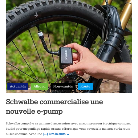
Actualités
Allroad
Nouveautés
Route
Schwalbe commercialise une
nouvelle e-pump
Schwalbe complète sa gamme d’accessoires avec un compresseur électrique compact
étudié pour un gonflage rapide et sans efforts, que vous soyez à la maison, sur la route
ou les chemins. Avec une
[…] Lire la suite →