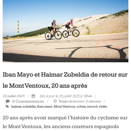
Iban Mayo et Haimar Zubeldia de retour sur
le Mont Ventoux, 20 ans après
22 juillet 2025
Mis à jour le 25 juillet 2025 à 18h44
0 Commentaires
Temps de lecture :
2
minutes
haimar zubeldia
,
iban mayo
,
Mont Ventoux
,
orbea
,
record
,
vidéo
20 ans après avoir marqué l’histoire du cyclisme sur
le Mont Ventoux, les anciens coureurs espagnols