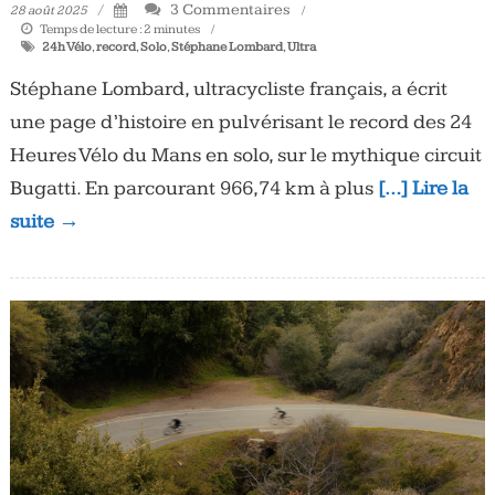
3 Commentaires
28 août 2025
Temps de lecture :
2
minutes
24h Vélo
,
record
,
Solo
,
Stéphane Lombard
,
Ultra
Stéphane Lombard, ultracycliste français, a écrit
une page d’histoire en pulvérisant le record des 24
Heures Vélo du Mans en solo, sur le mythique circuit
Bugatti. En parcourant 966,74 km à plus
[…] Lire la
suite →