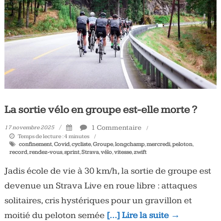
Tous
les
jours,
votre
actualité
vélo
et
triathlon
La sortie vélo en groupe est-elle morte ?
1 Commentaire
17 novembre 2025
Temps de lecture :
4
minutes
confinement
,
Covid
,
cycliste
,
Groupe
,
longchamp
,
mercredi
,
peloton
,
record
,
rendez-vous
,
sprint
,
Strava
,
vélo
,
vitesse
,
zwift
Jadis école de vie à 30 km/h, la sortie de groupe est
devenue un Strava Live en roue libre : attaques
solitaires, cris hystériques pour un gravillon et
moitié du peloton semée
[…] Lire la suite →