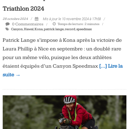
Triathlon 2024
28 octobre 2024
Mis à jour le 10 novembre 2024 à 17h58
0 Commentaires
Temps de lecture :
2
minutes
Canyon
,
Hawaï
,
Kona
,
patrick lange
,
record
,
speedmax
Patrick Lange s’impose à Kona après la victoire de
Laura Phillip à Nice en septembre : un doublé rare
pour un même vélo, puisque les deux athlètes
étaient équipés d’un Canyon Speedmax
[…] Lire la
suite →