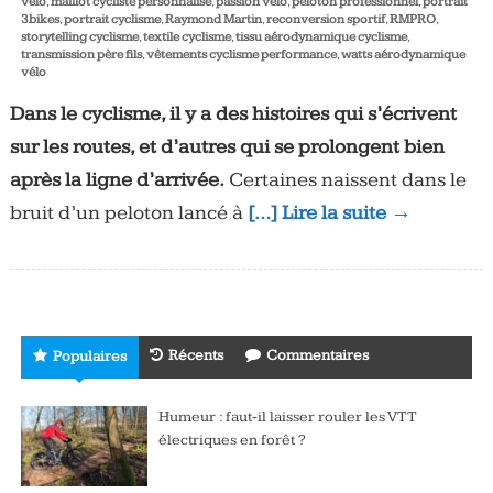
vélo
,
maillot cycliste personnalisé
,
passion vélo
,
peloton professionnel
,
portrait
3bikes
,
portrait cyclisme
,
Raymond Martin
,
reconversion sportif
,
RMPRO
,
storytelling cyclisme
,
textile cyclisme
,
tissu aérodynamique cyclisme
,
transmission père fils
,
vêtements cyclisme performance
,
watts aérodynamique
vélo
Dans le cyclisme, il y a des histoires qui s’écrivent
sur les routes, et d’autres qui se prolongent bien
après la ligne d’arrivée.
Certaines naissent dans le
bruit d’un peloton lancé à
[…] Lire la suite →
Récents
Commentaires
Populaires
Humeur : faut-il laisser rouler les VTT
électriques en forêt ?