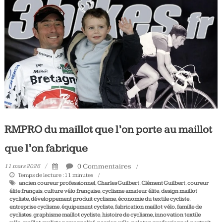
Tous
les
jours,
votre
actualité
vélo
et
triathlon
RMPRO du maillot que l’on porte au maillot
que l’on fabrique
0 Commentaires
11 mars 2026
Temps de lecture :
11
minutes
ancien coureur professionnel
,
Charles Guilbert
,
Clément Guilbert
,
coureur
élite français
,
culture vélo française
,
cyclisme amateur élite
,
design maillot
cycliste
,
développement produit cyclisme
,
économie du textile cycliste
,
entreprise cyclisme
,
équipement cycliste
,
fabrication maillot vélo
,
famille de
cyclistes
,
graphisme maillot cycliste
,
histoire de cyclisme
,
innovation textile