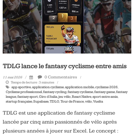
Tous
les
jours,
votre
actualité
vélo
et
triathlon
TDLG lance le fantasy cyclisme entre amis
0 Commentaires
11 mai 2026
Temps de lecture :
3
minutes
app sportive
,
application cyclisme
,
application mobile
,
cyclisme 2026
,
Cyclisme professionnel
,
fantasy cycling
,
fantasy cyclisme
,
fantasy game
,
fantasy
league
,
fantasy sport
,
Giro d Italia
,
jeu vélo
,
React Native
,
sport entre amis
,
startup française
,
Supabase
,
TDLG
,
Tour de France
,
vélo
,
Vuelta
TDLG est une application de fantasy cyclisme
lancée par cinq amis passionnés de vélo après
plusieurs années à jouer sur Excel. Le concept :