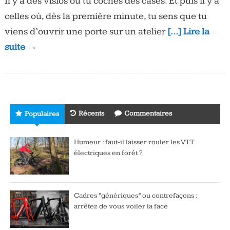
Il y a des visios où tu coches des cases. Et puis il y a
celles où, dès la première minute, tu sens que tu
viens d’ouvrir une porte sur un atelier
[…] Lire la
suite →
Récents
Commentaires
Populaires
Humeur : faut-il laisser rouler les VTT
électriques en forêt ?
Cadres “génériques” ou contrefaçons :
arrêtez de vous voiler la face