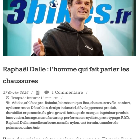
Tous
les
jours,
votre
actualité
vélo
et
triathlon
Raphaël Dalle : l’homme qui fait parler les
chaussures
1 Commentaire
27 février 2026
Temps de lecture :
14
minutes
Adidas
,
athlètes pro
,
Babolat
,
biomécanique
,
Boa
,
chaussures vélo
,
confort
,
cyclisme route
,
Décathlon
,
design industriel
,
développement produit
,
durabilité
,
ergonomie
,
fit
,
giro
,
gravel
,
héritage de marque
,
ingénieur produit
,
innovation
,
lassage
,
manufacturing
,
performance cycliste
,
prototypage
,
R&D
,
Raphaël Dalle
,
semelle carbone
,
semelle nylon
,
test terrain
,
transfert de
puissance
,
usine Asie