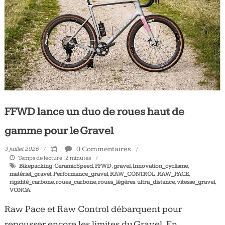
Tous
les
jours,
votre
actualité
vélo
et
triathlon
FFWD lance un duo de roues haut de
gamme pour le Gravel
0 Commentaires
3 juillet 2026
Temps de lecture :
2
minutes
Bikepacking
,
CeramicSpeed
,
FFWD
,
gravel
,
Innovation_cyclisme
,
matériel_gravel
,
Performance_gravel
,
RAW_CONTROL
,
RAW_PACE
,
rigidité_carbone
,
roues_carbone
,
roues_légères
,
ultra_distance
,
vitesse_gravel
,
VONOA
Raw Pace et Raw Control débarquent pour
repousser encore les limites du Gravel. En