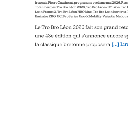
français
,
Pierre Gautherat
,
programme cyclisme mai 2026
,
Rasm
TotalEnergies
,
Tro Bro Léon 2026
,
Tro Bro Léon diffusion
,
Tro 
Léon France 3
,
Tro Bro Léon HBO Max
,
Tro Bro Léon horaires
,
Emirates XRG
,
UCI ProSeries
,
Uno-X Mobility
,
Valentin Madoua
Le Tro Bro Léon 2026 fait son grand re
une 43e édition qui s’annonce encore s
la classique bretonne proposera
[…] Lir