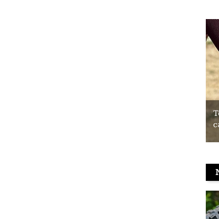
Test du Coospo HW9 : un brassard
T
cardio à prix contenu
c