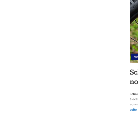
Ac
Sc
no
Schwa
élect
vous 
suite