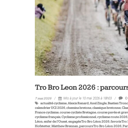
vélo
et
triathlon
Tro Bro Leon 2026 : parcours
0
7 mai 2026
Mis à jour le 10 mai 2026 à 18h03
actualité cyclisme
,
Alexis Renard
,
Axel Zingle
,
Bastien Tron
calendrier UCI 2026
,
chemins bretons
,
classique bretonne
,
Clas
France cyclisme
,
course cycliste Bretagne
,
course pavés et grav
cyclisme français
,
Cyclisme professionnel
,
cyclisme route 2026
Léon
,
enfer de l’Ouest
,
engagés Tro Bro Léon 2026
,
favoris Tro
Hofstetter
,
Matthew Brennan
,
parcours Tro Bro Léon 2026
,
Par