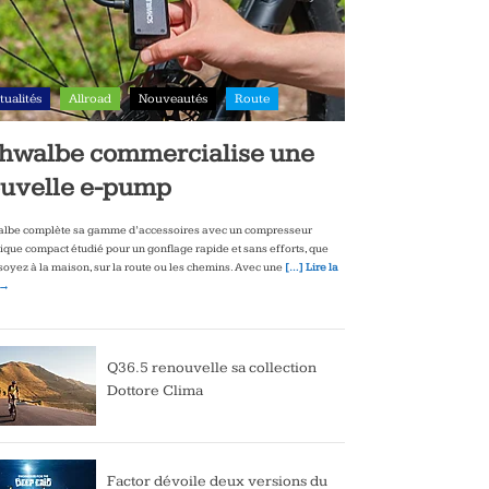
tualités
Allroad
Nouveautés
Route
hwalbe commercialise une
uvelle e-pump
lbe complète sa gamme d’accessoires avec un compresseur
rique compact étudié pour un gonflage rapide et sans efforts, que
soyez à la maison, sur la route ou les chemins. Avec une
[…] Lire la
 →
Q36.5 renouvelle sa collection
Dottore Clima
Factor dévoile deux versions du