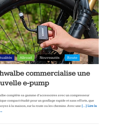
tualités
Allroad
Nouveautés
Route
hwalbe commercialise une
uvelle e-pump
lbe complète sa gamme d’accessoires avec un compresseur
rique compact étudié pour un gonflage rapide et sans efforts, que
soyez à la maison, sur la route ou les chemins. Avec une
[…] Lire la
 →