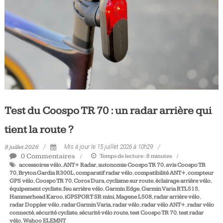
Tous
les
jours,
votre
actualité
vélo
et
triathlon
Test du Coospo TR 70 : un radar arrière qui
tient la route ?
8 juillet 2026
Mis à jour le 15 juillet 2026 à 10h29
0 Commentaires
Temps de lecture :
8
minutes
accessoires vélo
,
ANT+ Radar
,
autonomie Coospo TR 70
,
avis Coospo TR
70
,
Bryton Gardia R300L
,
comparatif radar vélo
,
compatibilité ANT+
,
compteur
GPS vélo
,
Coospo TR 70
,
Coros Dura
,
cyclisme sur route
,
éclairage arrière vélo
,
équipement cycliste
,
feu arrière vélo
,
Garmin Edge
,
Garmin Varia RTL515
,
Hammerhead Karoo
,
iGPSPORT SR mini
,
Magene L508
,
radar arrière vélo
,
radar Doppler vélo
,
radar Garmin Varia
,
radar vélo
,
radar vélo ANT+
,
radar vélo
connecté
,
sécurité cycliste
,
sécurité vélo route
,
test Coospo TR 70
,
test radar
vélo
,
Wahoo ELEMNT