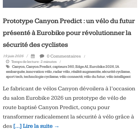
Prototype Canyon Predict : un vélo du futur
présenté à Eurobike pour révolutionner la
sécurité des cyclistes
0 Commentaires
19 juin 2026
Temps de lecture :
2
minutes
Canyon
,
Canyon Predict
,
capteurs 360
,
Edge AI
,
Eurobike 2026
,
IA
embarquée
,
innovation vélo
,
radar vélo
,
réalité augmentée
,
sécurité cyclisme
,
sport tech
,
technologie cyclisme
,
vélo connecté
,
vélo du futur
,
vélo intelligent
Le fabricant de vélos Canyon dévoilera à l’occasion
du salon Eurobike 2026 un prototype de vélo de
route baptisé Canyon Predict, conçu pour
transformer radicalement la sécurité à vélo grâce à
des
[…] Lire la suite →