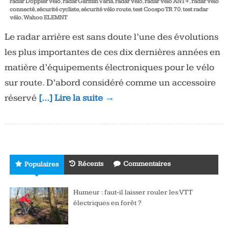
radar Doppler vélo
,
radar Garmin Varia
,
radar vélo
,
radar vélo ANT+
,
radar vélo
connecté
,
sécurité cycliste
,
sécurité vélo route
,
test Coospo TR 70
,
test radar
vélo
,
Wahoo ELEMNT
Le radar arrière est sans doute l’une des évolutions
les plus importantes de ces dix dernières années en
matière d’équipements électroniques pour le vélo
sur route. D’abord considéré comme un accessoire
réservé
[…] Lire la suite →
Récents
Commentaires
Populaires
Humeur : faut-il laisser rouler les VTT
électriques en forêt ?