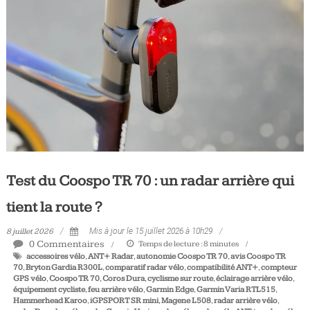
Tous
les
jours,
votre
actualité
vélo
et
triathlon
Test du Coospo TR 70 : un radar arrière qui
tient la route ?
8 juillet 2026
Mis à jour le 15 juillet 2026 à 10h29
0 Commentaires
Temps de lecture :
8
minutes
accessoires vélo
,
ANT+ Radar
,
autonomie Coospo TR 70
,
avis Coospo TR
70
,
Bryton Gardia R300L
,
comparatif radar vélo
,
compatibilité ANT+
,
compteur
GPS vélo
,
Coospo TR 70
,
Coros Dura
,
cyclisme sur route
,
éclairage arrière vélo
,
équipement cycliste
,
feu arrière vélo
,
Garmin Edge
,
Garmin Varia RTL515
,
Hammerhead Karoo
,
iGPSPORT SR mini
,
Magene L508
,
radar arrière vélo
,