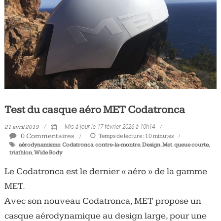
Tous
les
jours,
votre
actualité
vélo
et
triathlon
Test du casque aéro MET Codatronca
21 avril 2019
Mis à jour le 17 février 2026 à 10h14
0 Commentaires
Temps de lecture :
10
minutes
aérodynamisme
,
Codatronca
,
contre-la-montre
,
Design
,
Met
,
queue courte
,
triathlon
,
Wide Body
Le Codatronca est le dernier « aéro » de la gamme
MET.
Avec son nouveau Codatronca, MET propose un
casque aérodynamique au design large, pour une