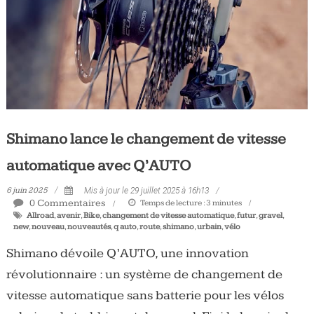
Tous
les
jours,
votre
actualité
vélo
et
triathlon
Shimano lance le changement de vitesse
automatique avec Q’AUTO
6 juin 2025
Mis à jour le 29 juillet 2025 à 16h13
0 Commentaires
Temps de lecture :
3
minutes
Allroad
,
avenir
,
Bike
,
changement de vitesse automatique
,
futur
,
gravel
,
new
,
nouveau
,
nouveautés
,
q auto
,
route
,
shimano
,
urbain
,
vélo
Shimano dévoile Q’AUTO, une innovation
révolutionnaire : un système de changement de
vitesse automatique sans batterie pour les vélos