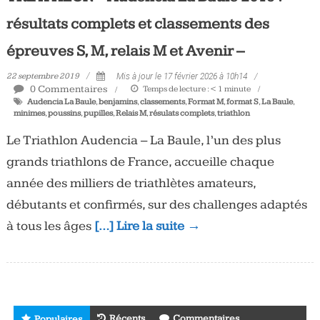
Tous
résultats complets et classements des
les
jours,
épreuves S, M, relais M et Avenir –
votre
22 septembre 2019
Mis à jour le 17 février 2026 à 10h14
actualité
0 Commentaires
Temps de lecture :
< 1
minute
vélo
Audencia La Baule
,
benjamins
,
classements
,
Format M
,
format S
,
La Baule
,
minimes
,
poussins
,
pupilles
,
Relais M
,
résulats complets
,
triathlon
et
triathlon
Le Triathlon Audencia – La Baule, l’un des plus
grands triathlons de France, accueille chaque
année des milliers de triathlètes amateurs,
débutants et confirmés, sur des challenges adaptés
à tous les âges
[…] Lire la suite →
Récents
Commentaires
Populaires