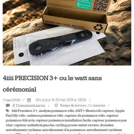
Tous
les
jours,
votre
actualité
vélo
et
triathlon
4iiii PRECISION 3+ ou le watt sans
cérémonial
7 mai 2026
Mis à jour le 20 mai 2026 à 10h24
0 Commentaires
Temps de lecture :
11
minutes
4iiii Precision 3+
,
analyse puissance vélo
,
ANT+ Bluetooth capteur
,
Apple
Find My vélo
,
cadence puissance vélo
,
capteur de puissance vélo
,
capteur
puissance 4iiii avis
,
capteur puissance installation facile
,
capteur puissance pas
cher
,
capteur unilatéral gauche
,
cycling power meter review
,
données
entraînement cyclisme
,
entraînement à la puissance
,
entraînement cyclisme