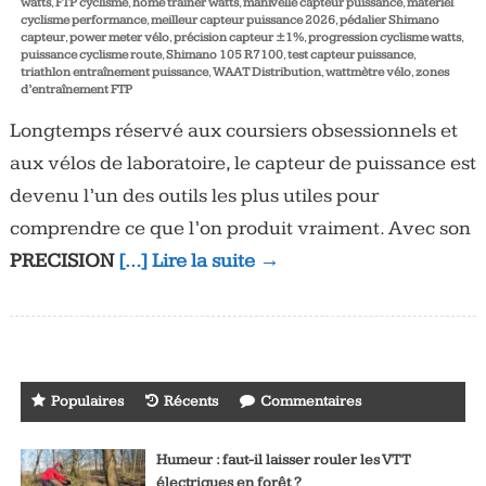
watts
,
FTP cyclisme
,
home trainer watts
,
manivelle capteur puissance
,
matériel
cyclisme performance
,
meilleur capteur puissance 2026
,
pédalier Shimano
capteur
,
power meter vélo
,
précision capteur ±1%
,
progression cyclisme watts
,
puissance cyclisme route
,
Shimano 105 R7100
,
test capteur puissance
,
triathlon entraînement puissance
,
WAAT Distribution
,
wattmètre vélo
,
zones
d’entraînement FTP
Longtemps réservé aux coursiers obsessionnels et
aux vélos de laboratoire, le capteur de puissance est
devenu l’un des outils les plus utiles pour
comprendre ce que l’on produit vraiment. Avec son
PRECISION
[…] Lire la suite →
Populaires
Récents
Commentaires
Humeur : faut-il laisser rouler les VTT
électriques en forêt ?